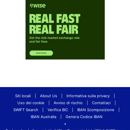
Siti locali
|
About Us
|
Informativa sulla privacy
|
Uso dei cookie
|
Avviso di rischio
|
Contattaci
|
SWIFT Search
|
Verifica BIC
|
IBAN Scomposizione
|
IBAN Australia
|
Genera Codice IBAN
•