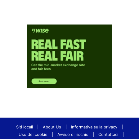
Siti locali
|
About Us
|
Informativa sulla privacy
|
Uso dei cookie
|
Avviso di rischio
|
Contattaci
|