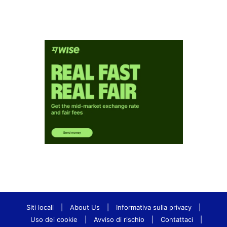
Siti locali
|
About Us
|
Informativa sulla privacy
|
Uso dei cookie
|
Avviso di rischio
|
Contattaci
|