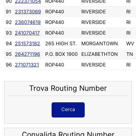
90
222371054
ROP440
RIVERSIDE
RI
91
231373069
ROP440
RIVERSIDE
RI
92
236074619
ROP440
RIVERSIDE
RI
93
241070417
ROP440
RIVERSIDE
RI
94
251573182
265 HIGH ST.
MORGANTOWN
WV
95
264271196
P.O. BOX 1900
ELIZABETHTON
TN
96
271071321
ROP440
RIVERSIDE
RI
Trova Routing Number
Cerca
Convalida Routing Number