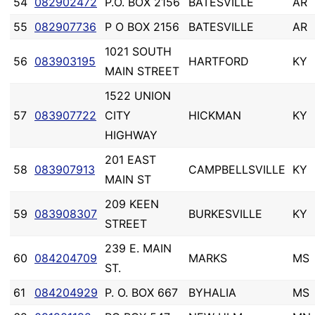
54
082902472
P.O. BOX 2156
BATESVILLE
AR
55
082907736
P O BOX 2156
BATESVILLE
AR
1021 SOUTH
56
083903195
HARTFORD
KY
MAIN STREET
1522 UNION
57
083907722
CITY
HICKMAN
KY
HIGHWAY
201 EAST
58
083907913
CAMPBELLSVILLE
KY
MAIN ST
209 KEEN
59
083908307
BURKESVILLE
KY
STREET
239 E. MAIN
60
084204709
MARKS
MS
ST.
61
084204929
P. O. BOX 667
BYHALIA
MS