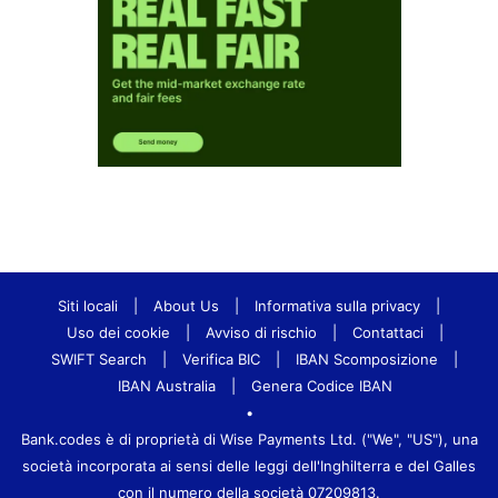
Siti locali
|
About Us
|
Informativa sulla privacy
|
Uso dei cookie
|
Avviso di rischio
|
Contattaci
|
SWIFT Search
|
Verifica BIC
|
IBAN Scomposizione
|
IBAN Australia
|
Genera Codice IBAN
•
Bank.codes è di proprietà di Wise Payments Ltd. ("We", "US"), una
società incorporata ai sensi delle leggi dell'Inghilterra e del Galles
con il numero della società 07209813.