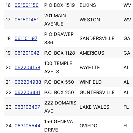
16
051501150
P O BOX 1519
ELKINS
WV
201 MAIN
17
051501451
WESTON
WV
AVENUE
P O DRAWER
18
061101197
SANDERSVILLE
GA
836
19
061201042
P.O. BOX 1128
AMERICUS
GA
100 TEMPLE
20
062204158
FAYETTE
AL
AVE. S
21
062204938
P.O. BOX 550
WINFIELD
AL
22
062206431
P.O. BOX 250
GUNTERSVILLE
AL
222 DOMARIS
23
063103407
LAKE WALES
FL
AVE
156 GENEVA
24
063105544
OVIEDO
FL
DRIVE