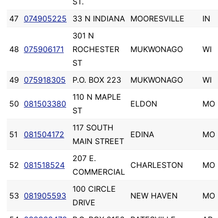
ST.
47
074905225
33 N INDIANA
MOORESVILLE
IN
301 N
48
075906171
ROCHESTER
MUKWONAGO
WI
ST
49
075918305
P.O. BOX 223
MUKWONAGO
WI
110 N MAPLE
50
081503380
ELDON
MO
ST
117 SOUTH
51
081504172
EDINA
MO
MAIN STREET
207 E.
52
081518524
CHARLESTON
MO
COMMERCIAL
100 CIRCLE
53
081905593
NEW HAVEN
MO
DRIVE