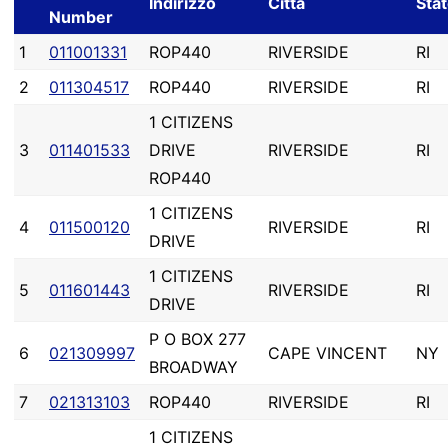
Indirizzo
Città
Sta
Number
1
011001331
ROP440
RIVERSIDE
RI
2
011304517
ROP440
RIVERSIDE
RI
1 CITIZENS
3
011401533
DRIVE
RIVERSIDE
RI
ROP440
1 CITIZENS
4
011500120
RIVERSIDE
RI
DRIVE
1 CITIZENS
5
011601443
RIVERSIDE
RI
DRIVE
P O BOX 277
6
021309997
CAPE VINCENT
NY
BROADWAY
7
021313103
ROP440
RIVERSIDE
RI
1 CITIZENS