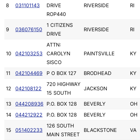
8
031101143
DRIVE
RIVERSIDE
RI
ROP440
1 CITIZENS
9
036076150
RIVERSIDE
RI
DRIVE
ATTN:
10
042103253
CAROLYN
PAINTSVILLE
KY
SISCO
11
042104469
P O BOX 127
BRODHEAD
KY
720 HIGHWAY
12
042108122
JACKSON
KY
15 SOUTH
13
044208936
P.O. BOX 128
BEVERLY
OH
14
044212922
P.O. BOX 128
BEVERLY
OH
126 SOUTH
15
051402233
BLACKSTONE
VA
MAIN STREET