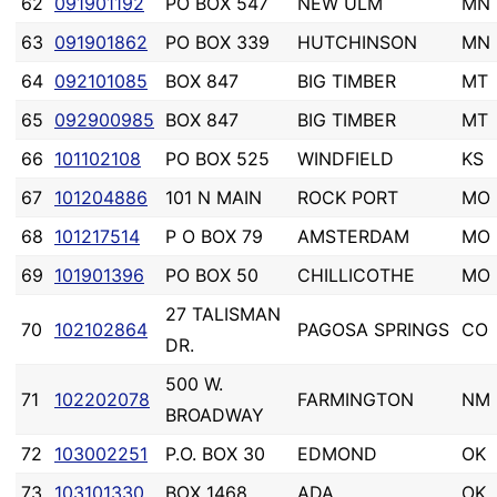
62
091901192
PO BOX 547
NEW ULM
MN
63
091901862
PO BOX 339
HUTCHINSON
MN
64
092101085
BOX 847
BIG TIMBER
MT
65
092900985
BOX 847
BIG TIMBER
MT
66
101102108
PO BOX 525
WINDFIELD
KS
67
101204886
101 N MAIN
ROCK PORT
MO
68
101217514
P O BOX 79
AMSTERDAM
MO
69
101901396
PO BOX 50
CHILLICOTHE
MO
27 TALISMAN
70
102102864
PAGOSA SPRINGS
CO
DR.
500 W.
71
102202078
FARMINGTON
NM
BROADWAY
72
103002251
P.O. BOX 30
EDMOND
OK
73
103101330
BOX 1468
ADA
OK