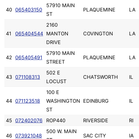
57910 MAIN
40
065403150
PLAQUEMINE
LA
ST
2160
41
065404544
MANTON
COVINGTON
LA
DRIVE
57910 MAIN
42
065405491
PLAQUEMINE
LA
STREET
502 E
43
071108313
CHATSWORTH
IL
LOCUST
100 E
44
071123518
WASHINGTON
EDINBURG
IL
ST
45
072402076
ROP440
RIVERSIDE
RI
500 W. MAIN
46
073921048
SAC CITY
IA