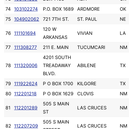
74
103102274
P.O. BOX 1689
ARDMORE
OK
75
104902062
721 7TH ST.
ST. PAUL
NE
120 W
76
111101694
VIVIAN
LA
ARKANSAS
77
111308277
211 E. MAIN
TUCUMCARI
NM
4201 SOUTH
78
111320006
TREADAWAY
ABILENE
TX
BLVD.
79
111922624
P O BOX 1700
KILGORE
TX
80
112201218
P O BOX 1629
CLOVIS
NM
505 S MAIN
81
112201289
LAS CRUCES
NM
ST
505 S MAIN
82
112207209
LAS CRUCES
NM