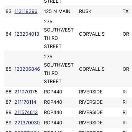
STREET
83
113119396
125 N MAIN
RUSK
TX
275
SOUTHWEST
84
123204013
CORVALLIS
OR
THIRD
STREET
275
SOUTHWEST
85
123206846
CORVALLIS
OR
THIRD
STREET
86
211070175
ROP440
RIVERSIDE
RI
87
211170114
ROP440
RIVERSIDE
RI
88
211574613
ROP440
RIVERSIDE
RI
89
221370030
ROP440
RIVERSIDE
RI