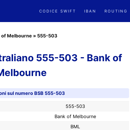
CODICE SWIFT
IBAN
ROUTING
 of Melbourne
»
555-503
raliano 555-503 - Bank of
Melbourne
ioni sul numero BSB 555-503
555-503
Bank of Melbourne
BML