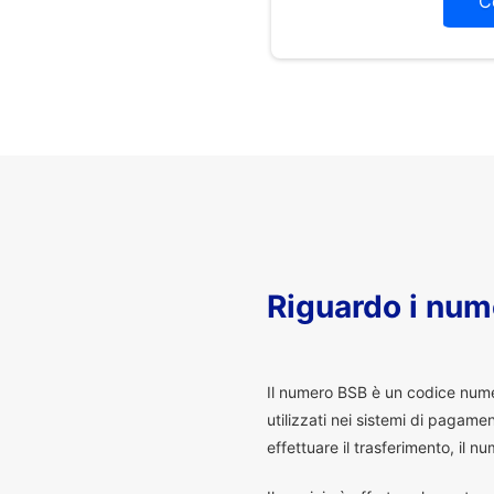
C
Riguardo i num
I
l numero BSB è un codice numeri
utilizzati nei sistemi di pagam
effettuare il trasferimento, il