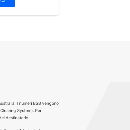
ica
 Australia. I numeri BSB vengono
 Clearing System). Per
el destinatario.