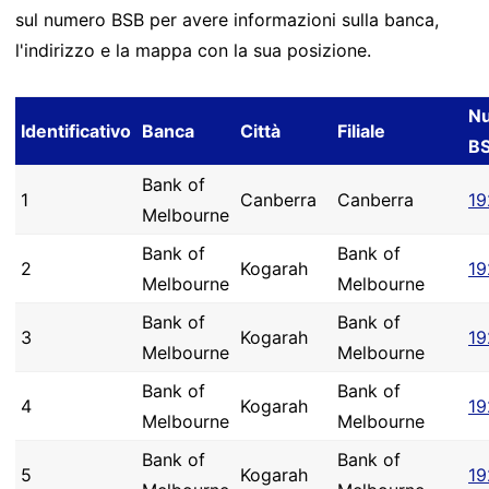
sul numero BSB per avere informazioni sulla banca,
l'indirizzo e la mappa con la sua posizione.
N
Identificativo
Banca
Città
Filiale
B
Bank of
1
Canberra
Canberra
19
Melbourne
Bank of
Bank of
2
Kogarah
19
Melbourne
Melbourne
Bank of
Bank of
3
Kogarah
19
Melbourne
Melbourne
Bank of
Bank of
4
Kogarah
19
Melbourne
Melbourne
Bank of
Bank of
5
Kogarah
19