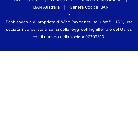
IBAN Australia
|
Genera Codice IBAN
•
Bank.codes è di proprietà di Wise Payments Ltd. ("We", "US"), una
società incorporata ai sensi delle leggi dell'Inghilterra e del Galles
con il numero della società 07209813.