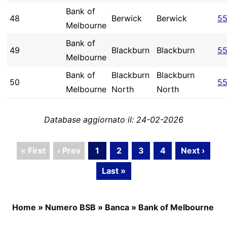
Bank of
48
Berwick
Berwick
55
Melbourne
Bank of
49
Blackburn
Blackburn
55
Melbourne
Bank of
Blackburn
Blackburn
50
55
Melbourne
North
North
Database aggiornato il: 24-02-2026
« First
‹ Prev
1
2
3
4
Next ›
Last »
Home
»
Numero BSB
»
Banca
»
Bank of Melbourne