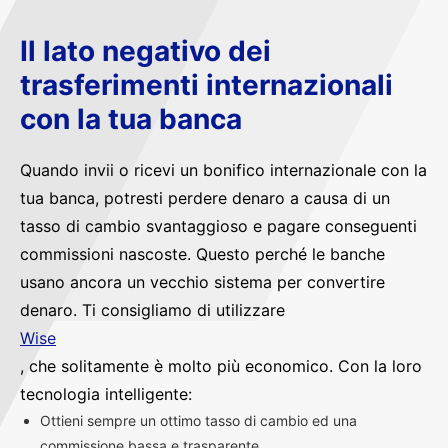
Il lato negativo dei
trasferimenti internazionali
con la tua banca
Quando invii o ricevi un bonifico internazionale con la
tua banca, potresti perdere denaro a causa di un
tasso di cambio svantaggioso e pagare conseguenti
commissioni nascoste. Questo perché le banche
usano ancora un vecchio sistema per convertire
denaro. Ti consigliamo di utilizzare
Wise
, che solitamente è molto più economico. Con la loro
tecnologia intelligente:
Ottieni sempre un ottimo tasso di cambio ed una
commissione bassa e trasparente.