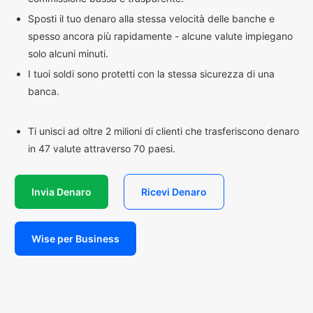
Sposti il tuo denaro alla stessa velocità delle banche e
spesso ancora più rapidamente - alcune valute impiegano
solo alcuni minuti.
I tuoi soldi sono protetti con la stessa sicurezza di una
banca.
Ti unisci ad oltre 2 milioni di clienti che trasferiscono denaro
in 47 valute attraverso 70 paesi.
Invia Denaro
Ricevi Denaro
Wise per Business