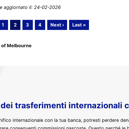
e aggiornato il: 24-02-2026
1
2
3
4
Next ›
Last »
 of Melbourne
o dei trasferimenti internazionali 
nifico internazionale con la tua banca, potresti perdere den
are conseguenti commissioni nascoste. Questo perché le 