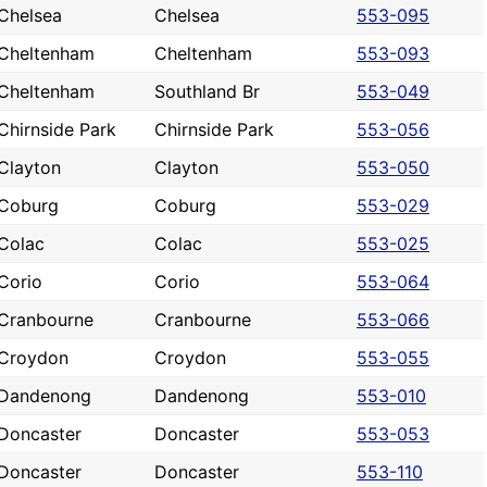
Chelsea
Chelsea
553-095
Cheltenham
Cheltenham
553-093
Cheltenham
Southland Br
553-049
Chirnside Park
Chirnside Park
553-056
Clayton
Clayton
553-050
Coburg
Coburg
553-029
Colac
Colac
553-025
Corio
Corio
553-064
Cranbourne
Cranbourne
553-066
Croydon
Croydon
553-055
Dandenong
Dandenong
553-010
Doncaster
Doncaster
553-053
Doncaster
Doncaster
553-110