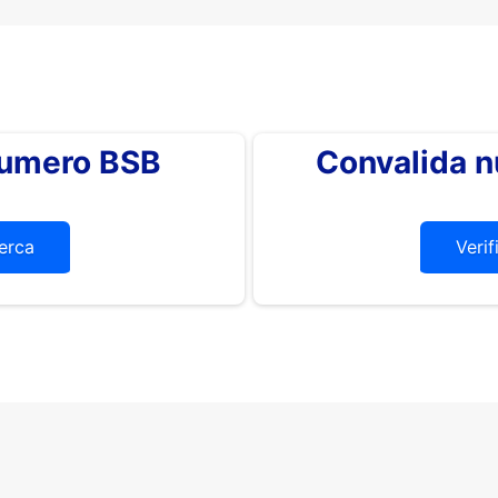
 numero BSB
Convalida 
erca
Verif