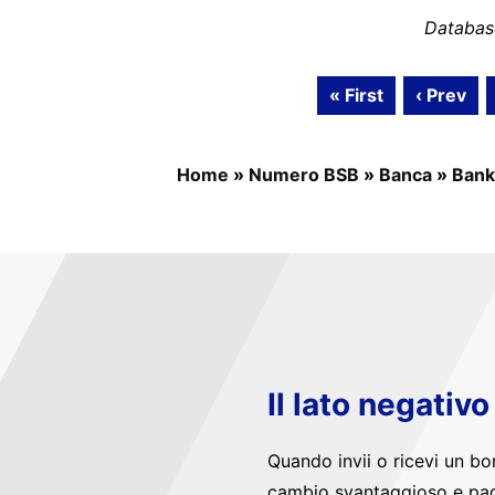
Databas
« First
‹ Prev
Home
»
Numero BSB
»
Banca
»
Bank
Il lato negativ
Quando invii o ricevi un bo
cambio svantaggioso e pag