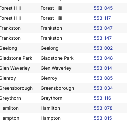
Forest Hill
Forest Hill
553-045
Forest Hill
Forest Hill
553-117
Frankston
Frankston
553-047
Frankston
Frankston
553-147
Geelong
Geelong
553-002
Gladstone Park
Gladstone Park
553-048
Glen Waverley
Glen Waverley
553-014
Glenroy
Glenroy
553-085
Greensborough
Greensborough
553-034
Greythorn
Greythorn
553-116
Hamilton
Hamilton
553-078
Hampton
Hampton
553-015