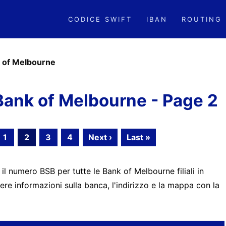
CODICE SWIFT
IBAN
ROUTING
 of Melbourne
ank of Melbourne - Page 2
1
2
3
4
Next ›
Last »
 il numero BSB per tutte le Bank of Melbourne filiali in
ere informazioni sulla banca, l'indirizzo e la mappa con la