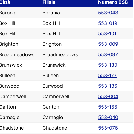
Città
Filiale
Numero BSB
Boronia
Boronia
553-043
Box Hill
Box Hill
553-019
Box Hill
Box Hill
553-101
Brighton
Brighton
553-009
Broadmeadows
Broadmeadows
553-097
Brunswick
Brunswick
553-130
Bulleen
Bulleen
553-177
Burwood
Burwood
553-136
Camberwell
Camberwell
553-004
Carlton
Carlton
553-188
Carnegie
Carnegie
553-040
Chadstone
Chadstone
553-076