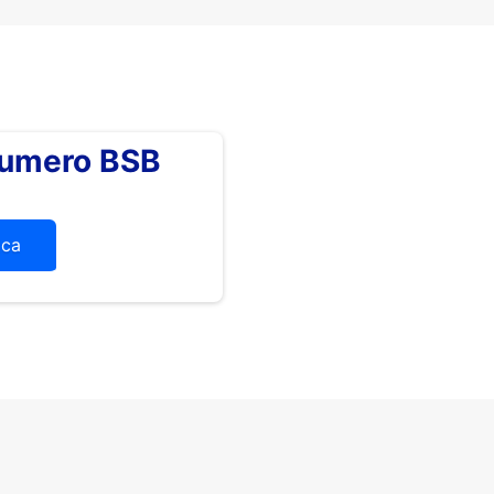
numero BSB
ica