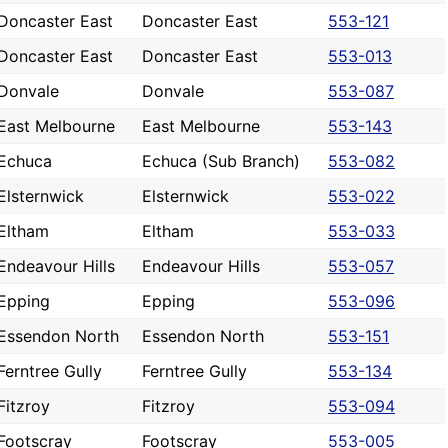
Doncaster East
Doncaster East
553-121
Doncaster East
Doncaster East
553-013
Donvale
Donvale
553-087
East Melbourne
East Melbourne
553-143
Echuca
Echuca (Sub Branch)
553-082
Elsternwick
Elsternwick
553-022
Eltham
Eltham
553-033
Endeavour Hills
Endeavour Hills
553-057
Epping
Epping
553-096
Essendon North
Essendon North
553-151
Ferntree Gully
Ferntree Gully
553-134
Fitzroy
Fitzroy
553-094
Footscray
Footscray
553-005