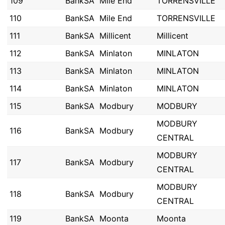
109
BankSA
Mile End
TORRENSVILLE
110
BankSA
Mile End
TORRENSVILLE
111
BankSA
Millicent
Millicent
112
BankSA
Minlaton
MINLATON
113
BankSA
Minlaton
MINLATON
114
BankSA
Minlaton
MINLATON
115
BankSA
Modbury
MODBURY
MODBURY
116
BankSA
Modbury
CENTRAL
MODBURY
117
BankSA
Modbury
CENTRAL
MODBURY
118
BankSA
Modbury
CENTRAL
119
BankSA
Moonta
Moonta