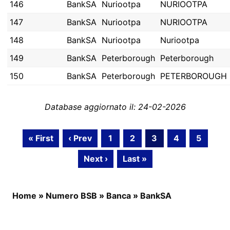
146
BankSA
Nuriootpa
NURIOOTPA
147
BankSA
Nuriootpa
NURIOOTPA
148
BankSA
Nuriootpa
Nuriootpa
149
BankSA
Peterborough
Peterborough
150
BankSA
Peterborough
PETERBOROUGH
Database aggiornato il: 24-02-2026
« First
‹ Prev
1
2
3
4
5
Next ›
Last »
Home
»
Numero BSB
»
Banca
»
BankSA