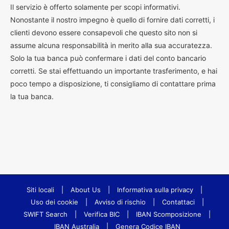
Il servizio è offerto solamente per scopi informativi.
Nonostante il nostro impegno è quello di fornire dati corretti, i
clienti devono essere consapevoli che questo sito non si
assume alcuna responsabilità in merito alla sua accuratezza.
Solo la tua banca può confermare i dati del conto bancario
corretti. Se stai effettuando un importante trasferimento, e hai
poco tempo a disposizione, ti consigliamo di contattare prima
la tua banca.
Siti locali
|
About Us
|
Informativa sulla privacy
|
Uso dei cookie
|
Avviso di rischio
|
Contattaci
|
SWIFT Search
|
Verifica BIC
|
IBAN Scomposizione
|
IBAN Australia
|
Genera Codice IBAN