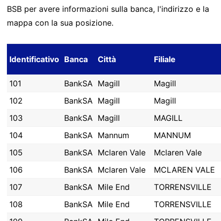
BSB per avere informazioni sulla banca, l'indirizzo e la
mappa con la sua posizione.
Identificativo
Banca
Città
Filiale
101
BankSA
Magill
Magill
102
BankSA
Magill
Magill
103
BankSA
Magill
MAGILL
104
BankSA
Mannum
MANNUM
105
BankSA
Mclaren Vale
Mclaren Vale
106
BankSA
Mclaren Vale
MCLAREN VALE
107
BankSA
Mile End
TORRENSVILLE
108
BankSA
Mile End
TORRENSVILLE