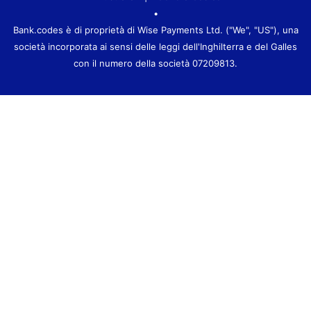
•
Bank.codes è di proprietà di Wise Payments Ltd. ("We", "US"), una
società incorporata ai sensi delle leggi dell'Inghilterra e del Galles
con il numero della società 07209813.