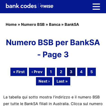
Home
»
Numero BSB
»
Banca
»
BankSA
Numero BSB per BankSA
- Page 3
« First
‹ Prev
1
2
3
4
5
Next ›
Last »
La tabella qui sotto mostra l'indirizzo e il numero BSB
per tutte le BankSA filiali in Australia. Clicca sul numero