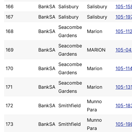
166
BankSA
Salisbury
Salisbury
105-15
167
BankSA
Salisbury
Salisbury
105-19
Seacombe
168
BankSA
Marion
105-11
Gardens
Seacombe
169
BankSA
MARION
105-04
Gardens
Seacombe
170
BankSA
Marion
105-11
Gardens
Seacombe
171
BankSA
Marion
105-13
Gardens
Munno
172
BankSA
Smithfield
105-18
Para
Munno
173
BankSA
Smithfield
105-19
Para