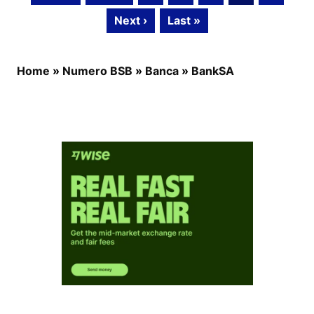
Next ›
Last »
Home
»
Numero BSB
»
Banca
»
BankSA