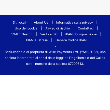
Siti locali
|
About Us
|
Informativa sulla privacy
|
Uso dei cookie
|
Avviso di rischio
|
Contattaci
|
SWIFT Search
|
Verifica BIC
|
IBAN Scomposizione
|
IBAN Australia
|
Genera Codice IBAN
•
Bank.codes è di proprietà di Wise Payments Ltd. ("We", "US"), una
società incorporata ai sensi delle leggi dell'Inghilterra e del Galles
con il numero della società 07209813.