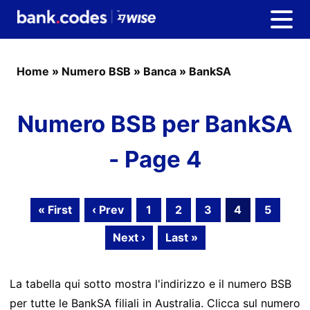
Home
»
Numero BSB
»
Banca
»
BankSA
Numero BSB per BankSA
- Page 4
« First
‹ Prev
1
2
3
4
5
Next ›
Last »
La tabella qui sotto mostra l'indirizzo e il numero BSB
per tutte le BankSA filiali in Australia. Clicca sul numero