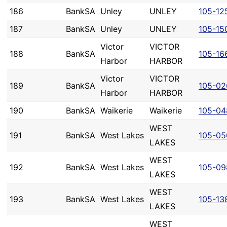
186
BankSA
Unley
UNLEY
105-12
187
BankSA
Unley
UNLEY
105-15
Victor
VICTOR
188
BankSA
105-16
Harbor
HARBOR
Victor
VICTOR
189
BankSA
105-02
Harbor
HARBOR
190
BankSA
Waikerie
Waikerie
105-04
WEST
191
BankSA
West Lakes
105-05
LAKES
WEST
192
BankSA
West Lakes
105-09
LAKES
WEST
193
BankSA
West Lakes
105-13
LAKES
WEST