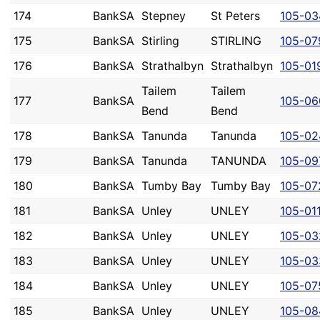
174
BankSA
Stepney
St Peters
105-03
175
BankSA
Stirling
STIRLING
105-07
176
BankSA
Strathalbyn
Strathalbyn
105-01
Tailem
Tailem
177
BankSA
105-06
Bend
Bend
178
BankSA
Tanunda
Tanunda
105-02
179
BankSA
Tanunda
TANUNDA
105-09
180
BankSA
Tumby Bay
Tumby Bay
105-07
181
BankSA
Unley
UNLEY
105-01
182
BankSA
Unley
UNLEY
105-03
183
BankSA
Unley
UNLEY
105-03
184
BankSA
Unley
UNLEY
105-07
185
BankSA
Unley
UNLEY
105-08