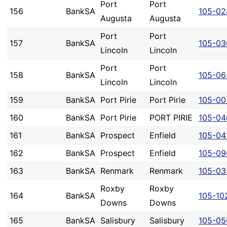
Port
Port
156
BankSA
105-02
Augusta
Augusta
Port
Port
157
BankSA
105-03
Lincoln
Lincoln
Port
Port
158
BankSA
105-06
Lincoln
Lincoln
159
BankSA
Port Pirie
Port Pirie
105-00
160
BankSA
Port Pirie
PORT PIRIE
105-04
161
BankSA
Prospect
Enfield
105-04
162
BankSA
Prospect
Enfield
105-09
163
BankSA
Renmark
Renmark
105-03
Roxby
Roxby
164
BankSA
105-10
Downs
Downs
165
BankSA
Salisbury
Salisbury
105-05