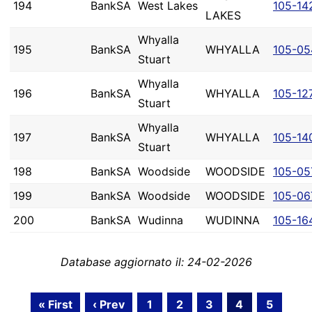
194
BankSA
West Lakes
105-14
LAKES
Whyalla
195
BankSA
WHYALLA
105-05
Stuart
Whyalla
196
BankSA
WHYALLA
105-12
Stuart
Whyalla
197
BankSA
WHYALLA
105-14
Stuart
198
BankSA
Woodside
WOODSIDE
105-05
199
BankSA
Woodside
WOODSIDE
105-06
200
BankSA
Wudinna
WUDINNA
105-16
Database aggiornato il: 24-02-2026
« First
‹ Prev
1
2
3
4
5