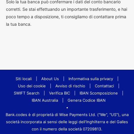
Solo la tua banca può confermare i dati del conto bancario
corretti. Se stai effettuando un importante trasferimento, e hai
poco tempo a disposizione, ti consigliamo di contattare prima
la tua banca.
Siti locali
|
About Us
|
Informativa sulla privacy
|
Uso dei cookie
|
Avviso di rischio
|
Contattaci
|
SWIFT Search
|
Verifica BIC
|
IBAN Scomposizione
|
IBAN Australia
|
Genera Codice IBAN
•
Bank.codes è di proprietà di Wise Payments Ltd. ("We", "US"), una
società incorporata ai sensi delle leggi dell'Inghilterra e del Galles
con il numero della società 07209813.