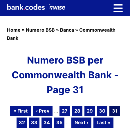
Home
»
Numero BSB
»
Banca
»
Commonwealth
Bank
Numero BSB per
Commonwealth Bank -
Page 31
« First
‹ Prev
...
27
28
29
30
31
32
33
34
35
...
Next ›
Last »