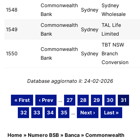
Commonwealth
Sydney
1548
Sydney
Bank
Wholesale
Commonwealth
TAL Life
1549
Sydney
Bank
Limited
TBT NSW
Commonwealth
1550
Sydney
Branch
Bank
Conversion
Database aggiornato il: 24-02-2026
« First
‹ Prev
...
27
28
29
30
31
32
33
34
35
...
Next ›
Last »
Home
»
Numero BSB
»
Banca
»
Commonwealth