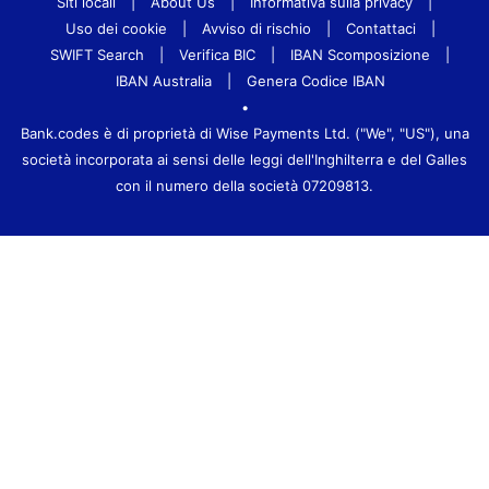
Siti locali
|
About Us
|
Informativa sulla privacy
|
Uso dei cookie
|
Avviso di rischio
|
Contattaci
|
SWIFT Search
|
Verifica BIC
|
IBAN Scomposizione
|
IBAN Australia
|
Genera Codice IBAN
•
Bank.codes è di proprietà di Wise Payments Ltd. ("We", "US"), una
società incorporata ai sensi delle leggi dell'Inghilterra e del Galles
con il numero della società 07209813.