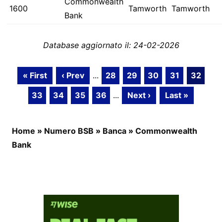
Commonwealth
1600
Tamworth
Tamworth
Bank
Database aggiornato il: 24-02-2026
« First
‹ Prev
...
28
29
30
31
32
33
34
35
36
...
Next ›
Last »
Home
»
Numero BSB
»
Banca
»
Commonwealth
Bank