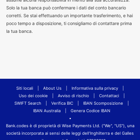
Solo la tua banca può confermare i dati del conto bancario
corretti. Se stai effettuando un importante trasferimento, e hai
poco tempo a disposizione, ti consigliamo di contattare prima
la tua banca.
Siti locali
|
About Us
|
Informativa sulla privacy
|
Uso dei cookie
|
Avviso di rischio
|
Contattaci
|
SWIFT Search
|
Verifica BIC
|
IBAN Scomposizione
|
IBAN Australia
|
Genera Codice IBAN
•
Bank.codes è di proprietà di Wise Payments Ltd. ("We", "US"), una
società incorporata ai sensi delle leggi dell'Inghilterra e del Galles