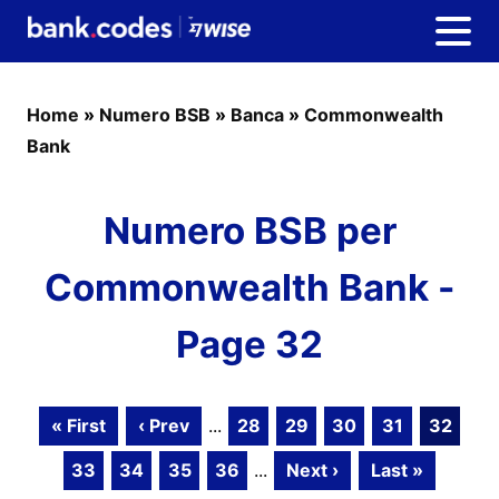
Home
»
Numero BSB
»
Banca
»
Commonwealth
Bank
Numero BSB per
Commonwealth Bank -
Page 32
« First
‹ Prev
...
28
29
30
31
32
33
34
35
36
...
Next ›
Last »