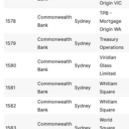
Origin VIC
TPB -
Commonwealth
1578
Sydney
Mortgage
Bank
Origin WA
Commonwealth
Treasury
1579
Sydney
Bank
Operations
Viridian
Commonwealth
1580
Sydney
Glass
Bank
Limited
Commonwealth
Whitlam
1581
Sydney
Bank
Square
Commonwealth
Whitlam
1582
Sydney
Bank
Square
World
Commonwealth
1583
Sydney
Square