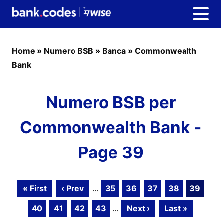
Home
»
Numero BSB
»
Banca
»
Commonwealth
Bank
Numero BSB per
Commonwealth Bank -
Page 39
« First
‹ Prev
...
35
36
37
38
39
40
41
42
43
...
Next ›
Last »