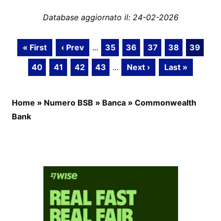
Database aggiornato il: 24-02-2026
« First
‹ Prev
...
35
36
37
38
39
40
41
42
43
...
Next ›
Last »
Home
»
Numero BSB
»
Banca
»
Commonwealth
Bank