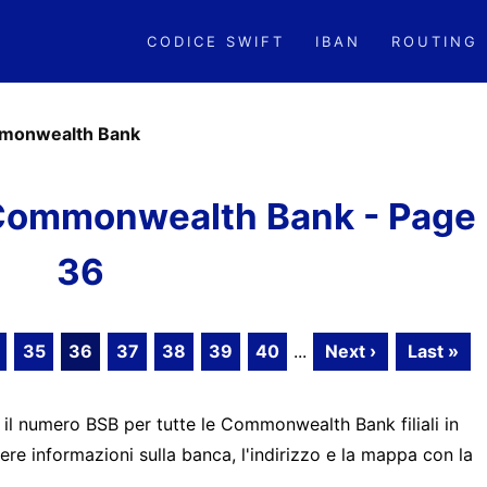
CODICE SWIFT
IBAN
ROUTING
monwealth Bank
Commonwealth Bank - Page
36
35
36
37
38
39
40
...
Next ›
Last »
e il numero BSB per tutte le Commonwealth Bank filiali in
ere informazioni sulla banca, l'indirizzo e la mappa con la