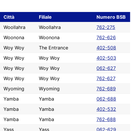
Città
Filiale
Numero BSB
Woollahra
Woollahra
762-275
Woonona
Woonona
762-626
Woy Woy
The Entrance
402-508
Woy Woy
Woy Woy
402-503
Woy Woy
Woy Woy
062-627
Woy Woy
Woy Woy
762-627
Wyoming
Wyoming
762-689
Yamba
Yamba
062-688
Yamba
Yamba
402-532
Yamba
Yamba
762-688
Yass
Yass
062-629