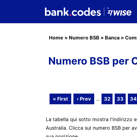
Home
»
Numero BSB
»
Banca
»
Com
Numero BSB per 
« First
‹ Prev
...
32
33
34
La tabella qui sotto mostra l'indirizzo 
Australia. Clicca sul numero BSB per av
sua posizione.