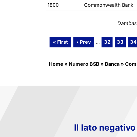
1800
Commonwealth Bank
Databas
« First
‹ Prev
...
32
33
34
Home
»
Numero BSB
»
Banca
»
Com
Il lato negativ