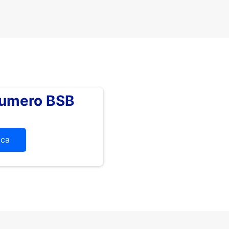
numero BSB
ica