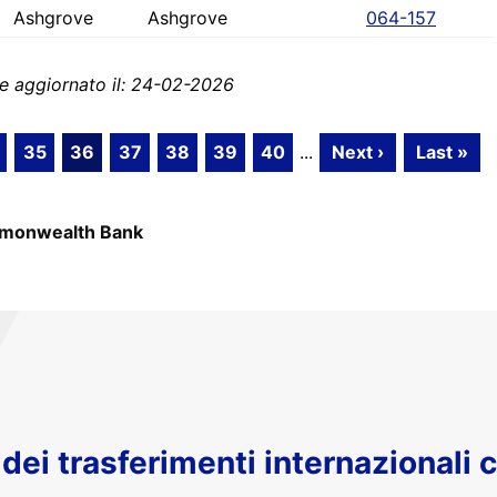
Ashgrove
Ashgrove
064-157
e aggiornato il: 24-02-2026
35
36
37
38
39
40
...
Next ›
Last »
monwealth Bank
o dei trasferimenti internazionali 