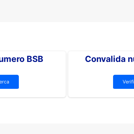
 numero BSB
Convalida 
erca
Verif