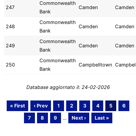
Commonwealth
247
Camden
Camden
Bank
Commonwealth
248
Camden
Camden
Bank
Commonwealth
249
Camden
Camden
Bank
Commonwealth
250
Campbelltown
Campbel
Bank
Database aggiornato il: 24-02-2026
« First
‹ Prev
1
2
3
4
5
6
7
8
9
...
Next ›
Last »