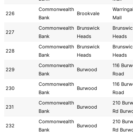
Commonwealth
Warringa
226
Brookvale
Bank
Mall
Commonwealth
Brunswick
Brunswic
227
Bank
Heads
Heads
Commonwealth
Brunswick
Brunswic
228
Bank
Heads
Heads
Commonwealth
116 Bur
229
Burwood
Bank
Road
Commonwealth
116 Bur
230
Burwood
Bank
Road
Commonwealth
210 Bur
231
Burwood
Bank
Rd Burw
Commonwealth
210 Bur
232
Burwood
Bank
Rd Burw