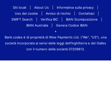
Siti locali
|
About Us
|
Informativa sulla privacy
|
Uso dei cookie
|
Avviso di rischio
|
Contattaci
|
SWIFT Search
|
Verifica BIC
|
IBAN Scomposizione
|
IBAN Australia
|
Genera Codice IBAN
•
Bank.codes è di proprietà di Wise Payments Ltd. ("We", "US"), una
società incorporata ai sensi delle leggi dell'Inghilterra e del Galles
con il numero della società 07209813.