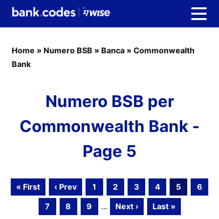
Home
»
Numero BSB
»
Banca
»
Commonwealth
Bank
Numero BSB per
Commonwealth Bank -
Page 5
« First
‹ Prev
1
2
3
4
5
6
7
8
9
...
Next ›
Last »