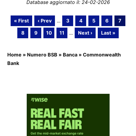
Database aggiornato il: 24-02-2026
« First
‹ Prev
...
3
4
5
6
7
8
9
10
11
...
Next ›
Last »
Home
»
Numero BSB
»
Banca
»
Commonwealth
Bank