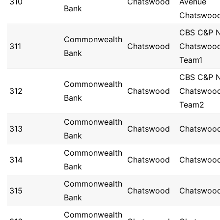
310
Chatswood
Avenue
Bank
Chatswoo
CBS C&P 
Commonwealth
311
Chatswood
Chatswoo
Bank
Team1
CBS C&P 
Commonwealth
312
Chatswood
Chatswoo
Bank
Team2
Commonwealth
313
Chatswood
Chatswoo
Bank
Commonwealth
314
Chatswood
Chatswoo
Bank
Commonwealth
315
Chatswood
Chatswoo
Bank
Commonwealth