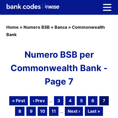
Home
»
Numero BSB
»
Banca
»
Commonwealth
Bank
Numero BSB per
Commonwealth Bank -
Page 7
« First
‹ Prev
...
3
4
5
6
7
8
9
10
11
...
Next ›
Last »