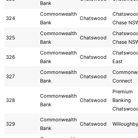
Bank
Commonwealth
Chatswoo
324
Chatswood
Bank
Chase NS
Commonwealth
Chatswoo
325
Chatswood
Bank
Chase NS
Commonwealth
Chatswoo
326
Chatswood
Bank
East
Commonwealth
Commonwe
327
Chatswood
Bank
Connect
Premium
Commonwealth
328
Chatswood
Banking
Bank
Chatswoo
Commonwealth
329
Chatswood
Willoughb
Bank