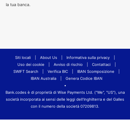
la tua banca.
Siti locali
|
About Us
|
Informativa sulla privacy
|
Uso dei cookie
|
Avviso di rischio
|
Contattaci
|
SWIFT Search
|
Verifica BIC
|
IBAN Scomposizione
|
IBAN Australia
|
Genera Codice IBAN
•
Bank.codes è di proprietà di Wise Payments Ltd. ("We", "US"), una
società incorporata ai sensi delle leggi dell'Inghilterra e del Galles
con il numero della società 07209813.