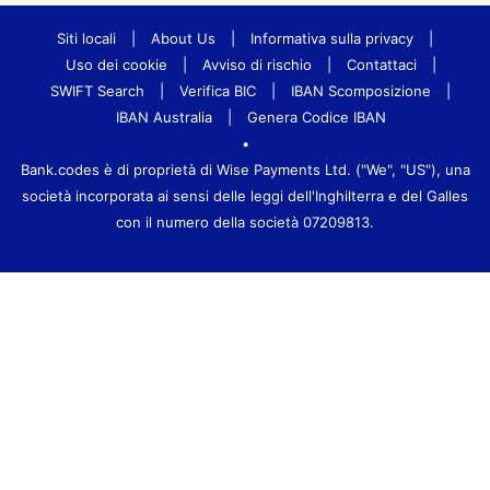
Siti locali
|
About Us
|
Informativa sulla privacy
|
Uso dei cookie
|
Avviso di rischio
|
Contattaci
|
SWIFT Search
|
Verifica BIC
|
IBAN Scomposizione
|
IBAN Australia
|
Genera Codice IBAN
•
Bank.codes è di proprietà di Wise Payments Ltd. ("We", "US"), una
società incorporata ai sensi delle leggi dell'Inghilterra e del Galles
con il numero della società 07209813.