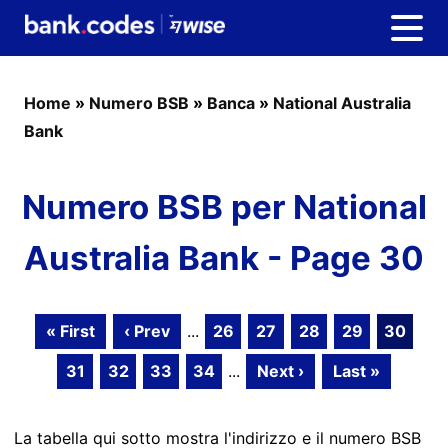
Home
»
Numero BSB
»
Banca
»
National Australia
Bank
Numero BSB per National
Australia Bank - Page 30
« First
‹ Prev
...
26
27
28
29
30
31
32
33
34
...
Next ›
Last »
La tabella qui sotto mostra l'indirizzo e il numero BSB