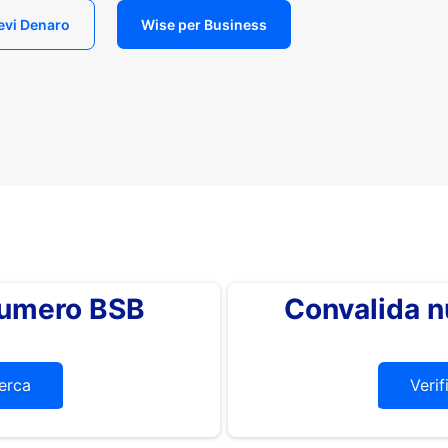
evi Denaro
Wise per Business
 numero BSB
Convalida 
erca
Verif