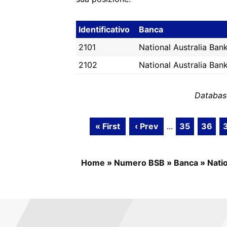
Identificativo
Banca
2101
National Australia Ban
2102
National Australia Ban
Databas
« First
‹ Prev
...
35
36
Home
»
Numero BSB
»
Banca
»
Nati