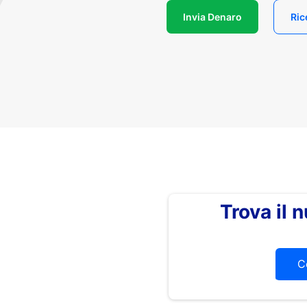
Invia Denaro
Ric
Trova il
C