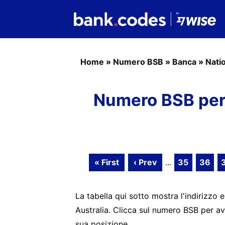
Home
»
Numero BSB
»
Banca
»
Nati
Numero BSB per 
« First
‹ Prev
...
35
36
La tabella qui sotto mostra l'indirizzo e
Australia. Clicca sul numero BSB per av
sua posizione.