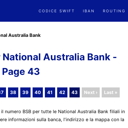
CODICE SWIFT
IBAN
ROUTING
onal Australia Bank
National Australia Bank -
Page 43
37
38
39
40
41
42
43
Next ›
Last »
 il numero BSB per tutte le National Australia Bank filiali in
ere informazioni sulla banca, l'indirizzo e la mappa con la