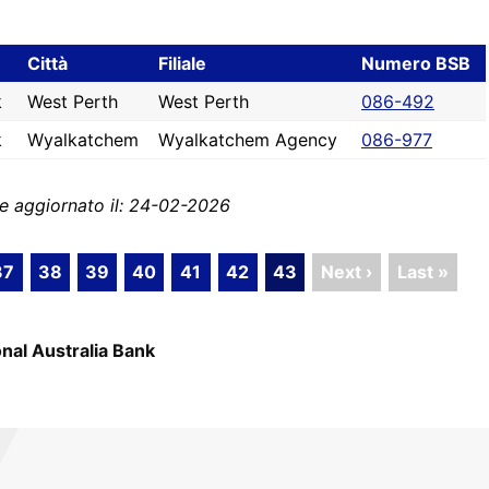
Città
Filiale
Numero BSB
k
West Perth
West Perth
086-492
k
Wyalkatchem
Wyalkatchem Agency
086-977
e aggiornato il: 24-02-2026
37
38
39
40
41
42
43
Next ›
Last »
onal Australia Bank