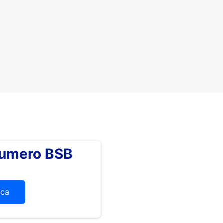
numero BSB
ica