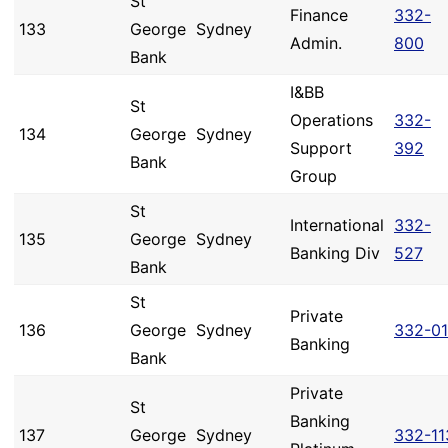
St
Finance
332-
133
George
Sydney
Admin.
800
Bank
I&BB
St
Operations
332-
134
George
Sydney
Support
392
Bank
Group
St
International
332-
135
George
Sydney
Banking Div
527
Bank
St
Private
136
George
Sydney
332-0
Banking
Bank
Private
St
Banking
137
George
Sydney
332-11