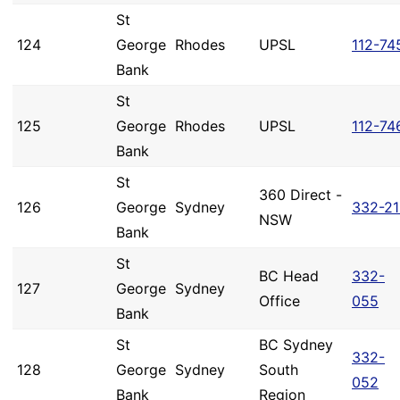
St
124
George
Rhodes
UPSL
112-74
Bank
St
125
George
Rhodes
UPSL
112-74
Bank
St
360 Direct -
126
George
Sydney
332-21
NSW
Bank
St
BC Head
332-
127
George
Sydney
Office
055
Bank
St
BC Sydney
332-
128
George
Sydney
South
052
Bank
Region