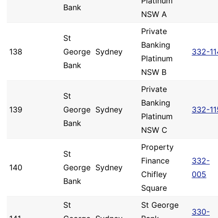
Platinum
Bank
NSW A
Private
St
Banking
138
George
Sydney
332-11
Platinum
Bank
NSW B
Private
St
Banking
139
George
Sydney
332-11
Platinum
Bank
NSW C
Property
St
Finance
332-
140
George
Sydney
Chifley
005
Bank
Square
St
St George
330-