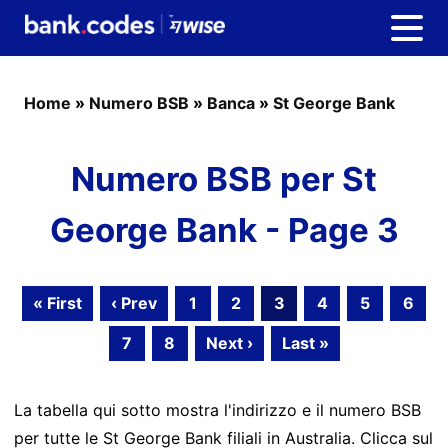
Home
»
Numero BSB
»
Banca
»
St George Bank
Numero BSB per St
George Bank - Page 3
« First
‹ Prev
1
2
3
4
5
6
7
8
Next ›
Last »
La tabella qui sotto mostra l'indirizzo e il numero BSB
per tutte le St George Bank filiali in Australia. Clicca sul