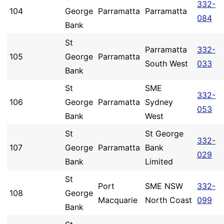
332-
104
George
Parramatta
Parramatta
084
Bank
St
Parramatta
332-
105
George
Parramatta
South West
033
Bank
St
SME
332-
106
George
Parramatta
Sydney
053
Bank
West
St
St George
332-
107
George
Parramatta
Bank
029
Bank
Limited
St
Port
SME NSW
332-
108
George
Macquarie
North Coast
099
Bank