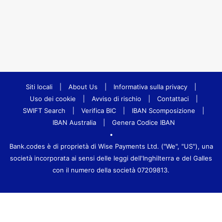
Siti locali
|
About Us
|
Informativa sulla privacy
|
Uso dei cookie
|
Avviso di rischio
|
Contattaci
|
SWIFT Search
|
Verifica BIC
|
IBAN Scomposizione
|
IBAN Australia
|
Genera Codice IBAN
•
Bank.codes è di proprietà di Wise Payments Ltd. ("We", "US"), una
società incorporata ai sensi delle leggi dell'Inghilterra e del Galles
con il numero della società 07209813.