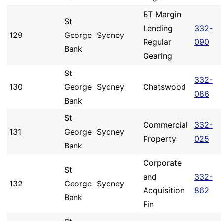
BT Margin
St
Lending
332-
129
George
Sydney
Regular
090
Bank
Gearing
St
332-
130
George
Sydney
Chatswood
086
Bank
St
Commercial
332-
131
George
Sydney
Property
025
Bank
Corporate
St
and
332-
132
George
Sydney
Acquisition
862
Bank
Fin