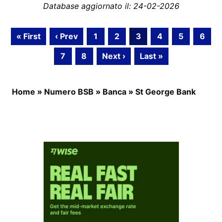
Database aggiornato il: 24-02-2026
« First
‹ Prev
1
2
3
4
5
6
7
8
Next ›
Last »
Home
»
Numero BSB
»
Banca
»
St George Bank