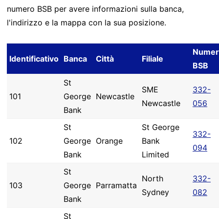
numero BSB per avere informazioni sulla banca,
l'indirizzo e la mappa con la sua posizione.
Numer
Identificativo
Banca
Città
Filiale
BSB
St
SME
332-
101
George
Newcastle
Newcastle
056
Bank
St
St George
332-
102
George
Orange
Bank
094
Bank
Limited
St
North
332-
103
George
Parramatta
Sydney
082
Bank
St