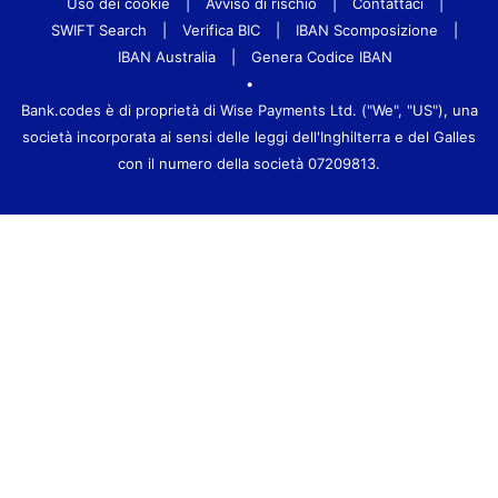
Uso dei cookie
|
Avviso di rischio
|
Contattaci
|
SWIFT Search
|
Verifica BIC
|
IBAN Scomposizione
|
IBAN Australia
|
Genera Codice IBAN
•
Bank.codes è di proprietà di Wise Payments Ltd. ("We", "US"), una
società incorporata ai sensi delle leggi dell'Inghilterra e del Galles
con il numero della società 07209813.