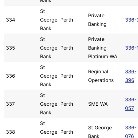
Bank
St
Private
334
George
Perth
336-
Banking
Bank
St
Private
335
George
Perth
Banking
336-
Bank
Platinum WA
St
Regional
336-
336
George
Perth
Operations
396
Bank
St
336-
337
George
Perth
SME WA
057
Bank
St
St George
336-
338
George
Perth
Bank
076