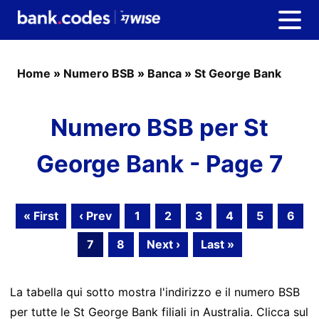
Home
»
Numero BSB
»
Banca
»
St George Bank
Numero BSB per St
George Bank - Page 7
« First
‹ Prev
1
2
3
4
5
6
7
8
Next ›
Last »
La tabella qui sotto mostra l'indirizzo e il numero BSB
per tutte le St George Bank filiali in Australia. Clicca sul