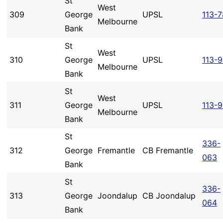
St
West
309
George
UPSL
113-
Melbourne
Bank
St
West
310
George
UPSL
113-
Melbourne
Bank
St
West
311
George
UPSL
113-
Melbourne
Bank
St
336-
312
George
Fremantle
CB Fremantle
063
Bank
St
336-
313
George
Joondalup
CB Joondalup
064
Bank