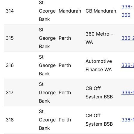
St
336-
314
George
Mandurah
CB Mandurah
066
Bank
St
360 Metro -
315
George
Perth
336-
WA
Bank
St
Automotive
316
George
Perth
336-
Finance WA
Bank
St
CB Off
317
George
Perth
336-
System BSB
Bank
St
CB Off
318
George
Perth
336-
System BSB
Bank