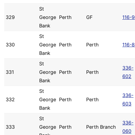
St
329
George
Perth
GF
116-
Bank
St
330
George
Perth
Perth
116-
Bank
St
336-
331
George
Perth
Perth
602
Bank
St
336-
332
George
Perth
Perth
603
Bank
St
336-
333
George
Perth
Perth Branch
060