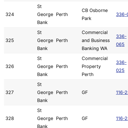
St
CB Osborne
324
George
Perth
336-
Park
Bank
St
Commercial
336-
325
George
Perth
and Business
065
Bank
Banking WA
St
Commercial
336-
326
George
Perth
Property
025
Bank
Perth
St
327
George
Perth
GF
116-
Bank
St
328
George
Perth
GF
116-2
Bank