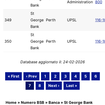
Administration
800
Bank
St
349
George
Perth
UPSL
116-1
Bank
St
350
George
Perth
UPSL
116-1
Bank
Database aggiornato il: 24-02-2026
« First
‹ Prev
1
2
3
4
5
6
7
8
Next ›
Last »
Home
»
Numero BSB
»
Banca
»
St George Bank