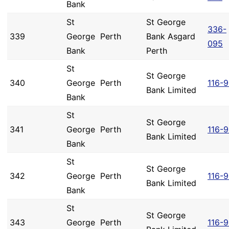
Bank
St
St George
336-
339
George
Perth
Bank Asgard
095
Bank
Perth
St
St George
340
George
Perth
116-
Bank Limited
Bank
St
St George
341
George
Perth
116-9
Bank Limited
Bank
St
St George
342
George
Perth
116-
Bank Limited
Bank
St
St George
343
George
Perth
116-