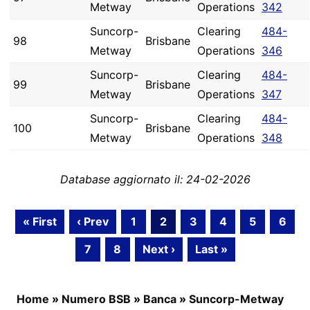
Metway
Operations
342
Suncorp-
Clearing
484-
98
Brisbane
Metway
Operations
346
Suncorp-
Clearing
484-
99
Brisbane
Metway
Operations
347
Suncorp-
Clearing
484-
100
Brisbane
Metway
Operations
348
Database aggiornato il: 24-02-2026
« First
‹ Prev
1
2
3
4
5
6
7
8
Next ›
Last »
Home
»
Numero BSB
»
Banca
»
Suncorp-Metway