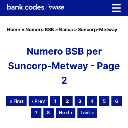
Home
»
Numero BSB
»
Banca
»
Suncorp-Metway
Numero BSB per
Suncorp-Metway - Page
2
« First
‹ Prev
1
2
3
4
5
6
7
8
Next ›
Last »