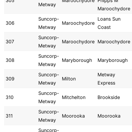
305
Maroochydore
Phipps M
Metway
Maroochydore
Suncorp-
Loans Sun
306
Maroochydore
Metway
Coast
Suncorp-
307
Maroochydore
Maroochydore
Metway
Suncorp-
308
Maryborough
Maryborough
Metway
Suncorp-
Metway
309
Milton
Metway
Express
Suncorp-
310
Mitchelton
Brookside
Metway
Suncorp-
311
Moorooka
Moorooka
Metway
Suncorp-