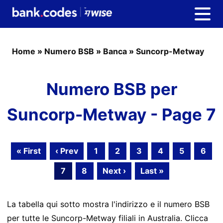
Home
»
Numero BSB
»
Banca
»
Suncorp-Metway
Numero BSB per
Suncorp-Metway - Page 7
« First
‹ Prev
1
2
3
4
5
6
7
8
Next ›
Last »
La tabella qui sotto mostra l'indirizzo e il numero BSB
per tutte le Suncorp-Metway filiali in Australia. Clicca