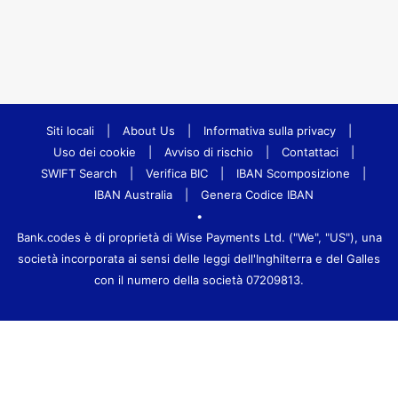
Siti locali
|
About Us
|
Informativa sulla privacy
|
Uso dei cookie
|
Avviso di rischio
|
Contattaci
|
SWIFT Search
|
Verifica BIC
|
IBAN Scomposizione
|
IBAN Australia
|
Genera Codice IBAN
•
Bank.codes è di proprietà di Wise Payments Ltd. ("We", "US"), una
società incorporata ai sensi delle leggi dell'Inghilterra e del Galles
con il numero della società 07209813.