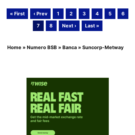
« First
‹ Prev
1
2
3
4
5
6
7
8
Next ›
Last »
Home
»
Numero BSB
»
Banca
»
Suncorp-Metway