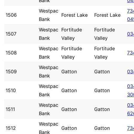
Bank
04
Westpac
73
1506
Forest Lake
Forest Lake
Bank
04
Westpac
Fortitude
Fortitude
1507
03
Bank
Valley
Valley
Westpac
Fortitude
Fortitude
1508
73
Bank
Valley
Valley
Westpac
1509
Gatton
Gatton
03
Bank
Westpac
03
1510
Gatton
Gatton
Bank
30
Westpac
03
1511
Gatton
Gatton
Bank
62
Westpac
1512
Gatton
Gatton
73
Bank