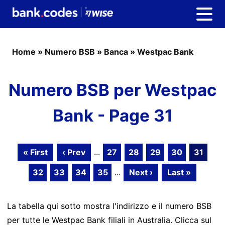
Home
»
Numero BSB
»
Banca
»
Westpac Bank
Numero BSB per Westpac
Bank - Page 31
« First
‹ Prev
...
27
28
29
30
31
32
33
34
35
...
Next ›
Last »
La tabella qui sotto mostra l'indirizzo e il numero BSB
per tutte le Westpac Bank filiali in Australia. Clicca sul