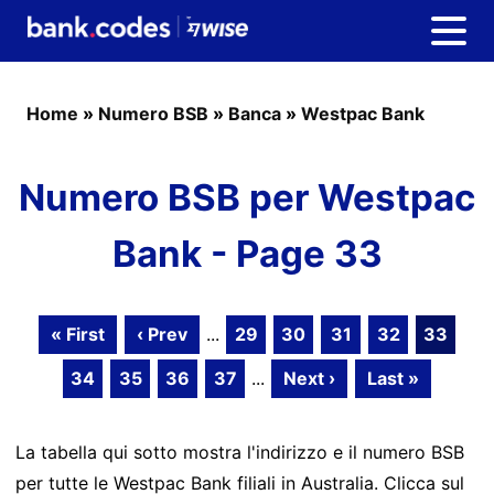
Home
»
Numero BSB
»
Banca
»
Westpac Bank
Numero BSB per Westpac
Bank - Page 33
« First
‹ Prev
...
29
30
31
32
33
34
35
36
37
...
Next ›
Last »
La tabella qui sotto mostra l'indirizzo e il numero BSB
per tutte le Westpac Bank filiali in Australia. Clicca sul