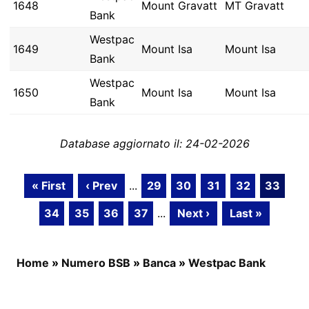
1648
Mount Gravatt
MT Gravatt
Bank
Westpac
1649
Mount Isa
Mount Isa
Bank
Westpac
1650
Mount Isa
Mount Isa
Bank
Database aggiornato il: 24-02-2026
« First
‹ Prev
...
29
30
31
32
33
34
35
36
37
...
Next ›
Last »
Home
»
Numero BSB
»
Banca
»
Westpac Bank