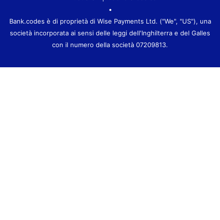
•
Bank.codes è di proprietà di Wise Payments Ltd. ("We", "US"), una
società incorporata ai sensi delle leggi dell'Inghilterra e del Galles
con il numero della società 07209813.