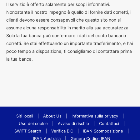
Il servizio è offerto solamente per scopi informativi.
Nonostante il nostro impegno è quello di fornire dati corretti, i
clienti devono essere consapevoli che questo sito non si
assume alcuna responsabilità in merito alla sua accuratezza.
Solo la tua banca può confermare i dati del conto bancario
corretti. Se stai effettuando un importante trasferimento, e hai
poco tempo a disposizione, ti consigliamo di contattare prima
la tua banca.
Siti locali
|
About Us
|
Informativa sulla privacy
|
Uso dei cookie
|
Avviso di rischio
|
Contattaci
|
SWIFT Search
|
Verifica BIC
|
IBAN Scomposizione
|
IBAN Australia
|
Genera Codice IBAN