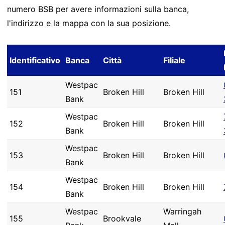
numero BSB per avere informazioni sulla banca,
l'indirizzo e la mappa con la sua posizione.
Identificativo
Banca
Città
Filiale
Westpac
151
Broken Hill
Broken Hill
Bank
Westpac
152
Broken Hill
Broken Hill
Bank
Westpac
153
Broken Hill
Broken Hill
Bank
Westpac
154
Broken Hill
Broken Hill
Bank
Westpac
Warringah
155
Brookvale