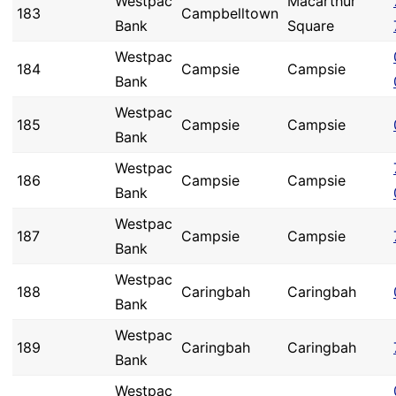
Westpac
Macarthur
183
Campbelltown
Bank
Square
Westpac
184
Campsie
Campsie
Bank
Westpac
185
Campsie
Campsie
Bank
Westpac
186
Campsie
Campsie
Bank
Westpac
187
Campsie
Campsie
Bank
Westpac
188
Caringbah
Caringbah
Bank
Westpac
189
Caringbah
Caringbah
Bank
Westpac