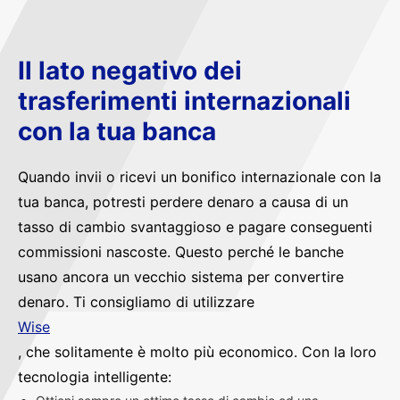
Il lato negativo dei
trasferimenti internazionali
con la tua banca
Quando invii o ricevi un bonifico internazionale con la
tua banca, potresti perdere denaro a causa di un
tasso di cambio svantaggioso e pagare conseguenti
commissioni nascoste. Questo perché le banche
usano ancora un vecchio sistema per convertire
denaro. Ti consigliamo di utilizzare
Wise
, che solitamente è molto più economico. Con la loro
tecnologia intelligente: