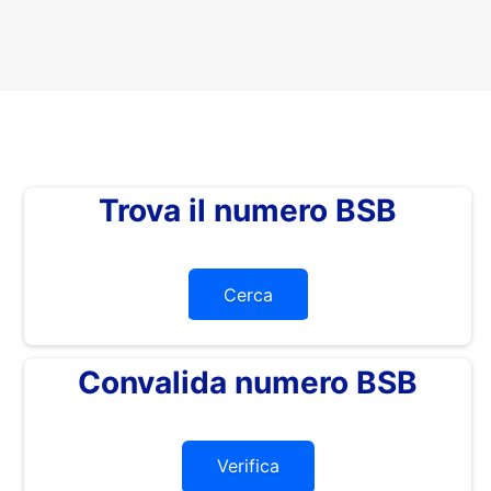
Trova il numero BSB
Cerca
Convalida numero BSB
Verifica