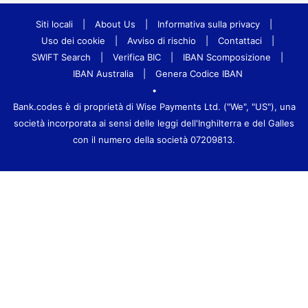
Siti locali
|
About Us
|
Informativa sulla privacy
|
Uso dei cookie
|
Avviso di rischio
|
Contattaci
|
SWIFT Search
|
Verifica BIC
|
IBAN Scomposizione
|
IBAN Australia
|
Genera Codice IBAN
•
Bank.codes è di proprietà di Wise Payments Ltd. ("We", "US"), una
società incorporata ai sensi delle leggi dell'Inghilterra e del Galles
con il numero della società 07209813.