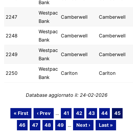
Bank
Westpac
2247
Camberwell
Camberwell
Bank
Westpac
2248
Camberwell
Camberwell
Bank
Westpac
2249
Camberwell
Camberwell
Bank
Westpac
2250
Carlton
Carlton
Bank
Database aggiornato il: 24-02-2026
« First
‹ Prev
...
41
42
43
44
45
46
47
48
49
...
Next ›
Last »