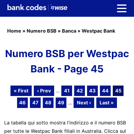
Home
»
Numero BSB
»
Banca
»
Westpac Bank
Numero BSB per Westpac
Bank - Page 45
« First
‹ Prev
...
41
42
43
44
45
46
47
48
49
...
Next ›
Last »
La tabella qui sotto mostra l'indirizzo e il numero BSB
per tutte le Westpac Bank filiali in Australia. Clicca sul