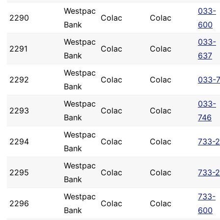
Westpac
033-
2290
Colac
Colac
Bank
600
Westpac
033-
2291
Colac
Colac
Bank
637
Westpac
2292
Colac
Colac
033-7
Bank
Westpac
033-
2293
Colac
Colac
Bank
746
Westpac
2294
Colac
Colac
733-2
Bank
Westpac
2295
Colac
Colac
733-2
Bank
Westpac
733-
2296
Colac
Colac
Bank
600