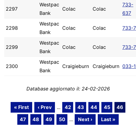
Westpac
733-
2297
Colac
Colac
Bank
637
Westpac
2298
Colac
Colac
733-7
Bank
Westpac
2299
Colac
Colac
733-
Bank
Westpac
2300
Craigieburn
Craigieburn
033-
Bank
Database aggiornato il: 24-02-2026
« First
‹ Prev
...
42
43
44
45
46
47
48
49
50
...
Next ›
Last »