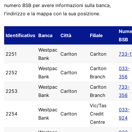
numero BSB per avere informazioni sulla banca,
l'indirizzo e la mappa con la sua posizione.
Nume
Identificativo
Banca
Città
Filiale
BSB
Westpac
2251
Carlton
Carlton
733-1
Bank
Westpac
Carlton
033-
2252
Carlton
Bank
Branch
356
Westpac
Carlton
733-
2253
Carlton
Bank
Branch
356
Vic/Tas
Westpac
033-
2254
Carlton
Credit
Bank
924
Centre