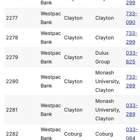
Bank
299
Westpac
733-
2277
Clayton
Clayton
Bank
090
Westpac
733-
2278
Clayton
Clayton
Bank
299
Westpac
Dulux
033-
2279
Clayton
Bank
Group
825
Monash
Westpac
733-
2280
Clayton
University,
Bank
289
Clayton
Monash
Westpac
033-
2281
Clayton
University,
Bank
289
Clayton
Westpac
033-
2282
Coburg
Coburg
Bank
064