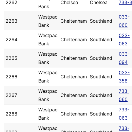
2262
Chelsea
Chelsea
733-3
Bank
Westpac
033-
2263
Cheltenham
Southland
Bank
060
Westpac
033-
2264
Cheltenham
Southland
Bank
063
Westpac
033-
2265
Cheltenham
Southland
Bank
094
Westpac
033-
2266
Cheltenham
Southland
Bank
358
Westpac
733-
2267
Cheltenham
Southland
Bank
060
Westpac
733-
2268
Cheltenham
Southland
Bank
063
Westpac
733-