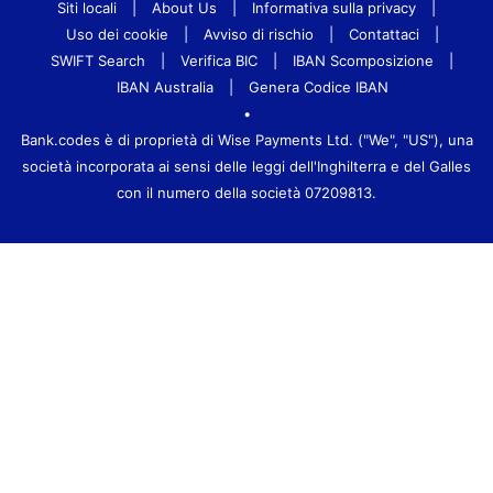
Siti locali
|
About Us
|
Informativa sulla privacy
|
Uso dei cookie
|
Avviso di rischio
|
Contattaci
|
SWIFT Search
|
Verifica BIC
|
IBAN Scomposizione
|
IBAN Australia
|
Genera Codice IBAN
•
Bank.codes è di proprietà di Wise Payments Ltd. ("We", "US"), una
società incorporata ai sensi delle leggi dell'Inghilterra e del Galles
con il numero della società 07209813.