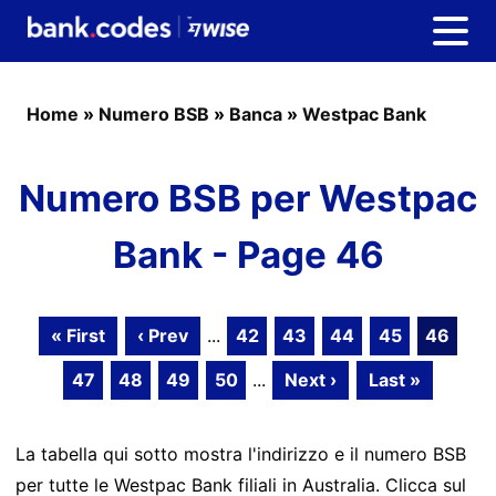
Home
»
Numero BSB
»
Banca
»
Westpac Bank
Numero BSB per Westpac
Bank - Page 46
« First
‹ Prev
...
42
43
44
45
46
47
48
49
50
...
Next ›
Last »
La tabella qui sotto mostra l'indirizzo e il numero BSB
per tutte le Westpac Bank filiali in Australia. Clicca sul