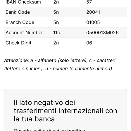
IBAN Checksum
2n
57
Bank Code
5n
20041
Branch Code
5n
01005
Account Number
11c
0500013M026
Check Digit
2n
06
Attenzione: a - alfabeto (solo lettere), c - caratteri
(lettere e numeri), n - numeri (solamente numeri)
Il lato negativo dei
trasferimenti internazionali con
la tua banca
Quando invii o ricevi un bonifico