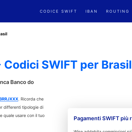
CODICE SWIFT
IBAN
ROUTING
asil
- Codici SWIFT per Brasi
banca Banco do
BRRJXXX
. Ricorda che
 differenti tipologie di
are quale usare con il tuo
Pagamenti SWIFT più r
Wise addebita commissioni più