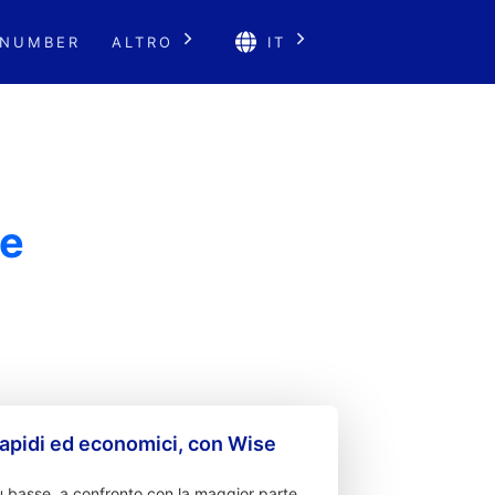
 NUMBER
ALTRO
IT
le
apidi ed economici, con Wise
 basse, a confronto con la maggior parte