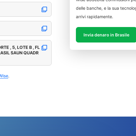
delle banche, e la sua tecnolog
arrivi rapidamente.
Invia denaro in Brasile
E , 5, LOTE B , FL
RASIL SAUN QUADR
Wise
.