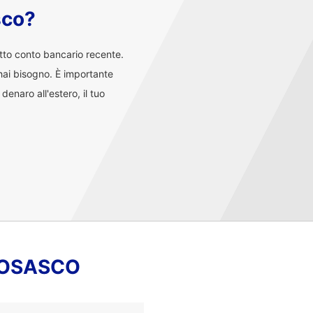
sco?
atto conto bancario recente.
i hai bisogno. È importante
enaro all'estero, il tuo
- OSASCO