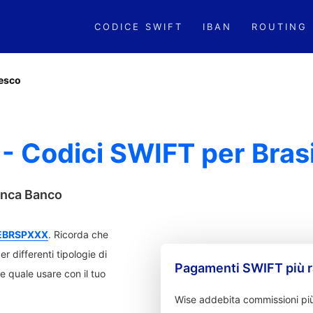
CODICE SWIFT
IBAN
ROUTING
esco
- Codici SWIFT per Brasi
banca Banco
EBRSPXXX
. Ricorda che
 differenti tipologie di
Pagamenti SWIFT più r
are quale usare con il tuo
Wise addebita commissioni più