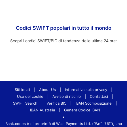
Codici SWIFT popolari in tutto il mondo
Scopri i codici SWIFT/BIC di tendenza delle ultime 24 ore:
Siti locali
|
About Us
|
Informativa sulla privacy
|
Uso dei cookie
|
Avviso di rischio
|
Contattaci
|
SWIFT Search
|
Verifica BIC
|
IBAN Scomposizione
|
IBAN Australia
|
Genera Codice IBAN
•
Bank.codes è di proprietà di Wise Payments Ltd. ("We", "US"), una