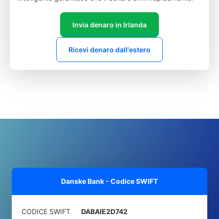
Invia denaro in Irlanda
Ricevi denaro dall'estero
Danske Bank - Codice SWIFT
CODICE SWIFT
DABAIE2D742