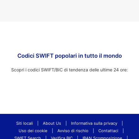
Codici SWIFT popolari in tutto il mondo
Scopri i codici SWIFT/BIC di tendenza delle ultime 24 ore:
Siti locali
|
About Us
|
Informativa sulla privacy
|
Uso dei cookie
|
Avviso di rischio
|
Contattaci
|
SWIFT Search
|
Verifica BIC
|
IBAN Scomposizione
|