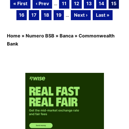
« First
‹ Prev
...
11
12
13
14
15
16
17
18
19
...
Next ›
Last »
Home
»
Numero BSB
»
Banca
»
Commonwealth
Bank