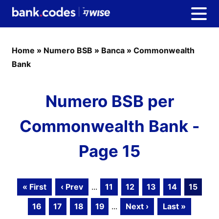
Home
»
Numero BSB
»
Banca
»
Commonwealth
Bank
Numero BSB per
Commonwealth Bank -
Page 15
« First
‹ Prev
...
11
12
13
14
15
16
17
18
19
...
Next ›
Last »