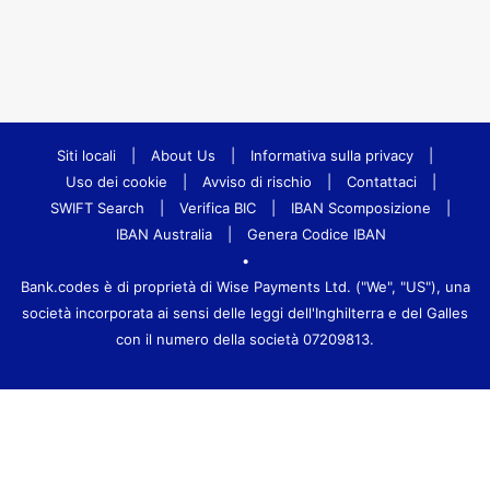
Siti locali
|
About Us
|
Informativa sulla privacy
|
Uso dei cookie
|
Avviso di rischio
|
Contattaci
|
SWIFT Search
|
Verifica BIC
|
IBAN Scomposizione
|
IBAN Australia
|
Genera Codice IBAN
•
Bank.codes è di proprietà di Wise Payments Ltd. ("We", "US"), una
società incorporata ai sensi delle leggi dell'Inghilterra e del Galles
con il numero della società 07209813.