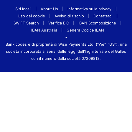
Siti locali
|
About Us
|
Informativa sulla privacy
|
Uso dei cookie
|
Avviso di rischio
|
Contattaci
|
SWIFT Search
|
Verifica BIC
|
IBAN Scomposizione
|
IBAN Australia
|
Genera Codice IBAN
•
Bank.codes è di proprietà di Wise Payments Ltd. ("We", "US"), una
società incorporata ai sensi delle leggi dell'Inghilterra e del Galles
con il numero della società 07209813.