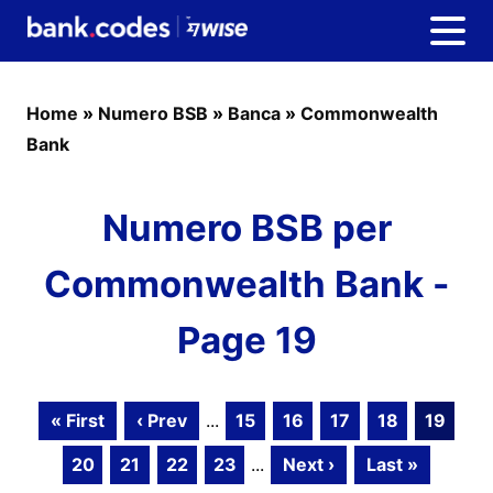
Home
»
Numero BSB
»
Banca
»
Commonwealth
Bank
Numero BSB per
Commonwealth Bank -
Page 19
« First
‹ Prev
...
15
16
17
18
19
20
21
22
23
...
Next ›
Last »