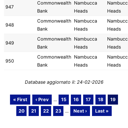
Commonwealth
Nambucca
Nambucc
947
Bank
Heads
Heads
Commonwealth
Nambucca
Nambucc
948
Bank
Heads
Heads
Commonwealth
Nambucca
Nambucc
949
Bank
Heads
Heads
Commonwealth
Nambucca
Nambucc
950
Bank
Heads
Heads
Database aggiornato il: 24-02-2026
« First
‹ Prev
...
15
16
17
18
19
20
21
22
23
...
Next ›
Last »