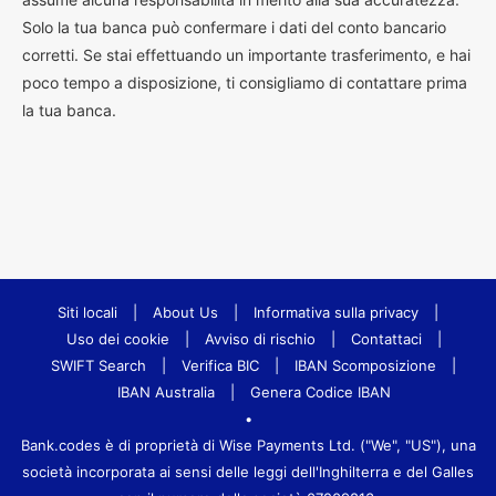
Solo la tua banca può confermare i dati del conto bancario
corretti. Se stai effettuando un importante trasferimento, e hai
poco tempo a disposizione, ti consigliamo di contattare prima
la tua banca.
Siti locali
|
About Us
|
Informativa sulla privacy
|
Uso dei cookie
|
Avviso di rischio
|
Contattaci
|
SWIFT Search
|
Verifica BIC
|
IBAN Scomposizione
|
IBAN Australia
|
Genera Codice IBAN
•
Bank.codes è di proprietà di Wise Payments Ltd. ("We", "US"), una
società incorporata ai sensi delle leggi dell'Inghilterra e del Galles