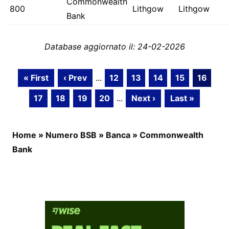
Commonwealth
800
Lithgow
Lithgow
Bank
Database aggiornato il: 24-02-2026
« First
‹ Prev
...
12
13
14
15
16
17
18
19
20
...
Next ›
Last »
Home
»
Numero BSB
»
Banca
»
Commonwealth
Bank