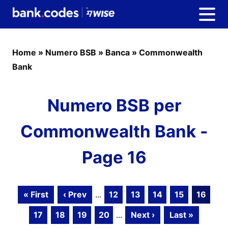
Home
»
Numero BSB
»
Banca
»
Commonwealth
Bank
Numero BSB per
Commonwealth Bank -
Page 16
« First
‹ Prev
...
12
13
14
15
16
17
18
19
20
...
Next ›
Last »