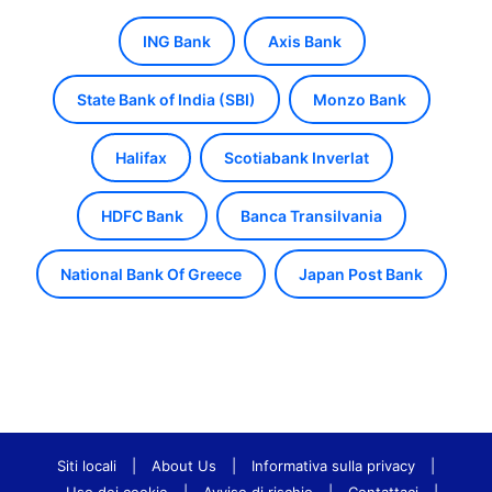
ING Bank
Axis Bank
State Bank of India (SBI)
Monzo Bank
Halifax
Scotiabank Inverlat
HDFC Bank
Banca Transilvania
National Bank Of Greece
Japan Post Bank
Siti locali
|
About Us
|
Informativa sulla privacy
|