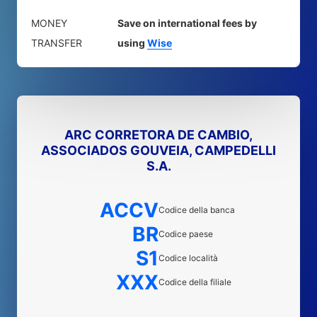
MONEY
Save on international fees by
TRANSFER
using
Wise
ARC CORRETORA DE CAMBIO,
ASSOCIADOS GOUVEIA, CAMPEDELLI
S.A.
ACCV
Codice della banca
BR
Codice paese
S1
Codice località
XXX
Codice della filiale