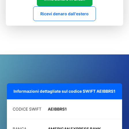
Ricevi denaro dall'estero
Informazioni dettagliate sul codice SWIFT
AEIBBRS1
CODICE SWIFT
AEIBBRS1
BANCA
AMERICAN EXPRESS BANK