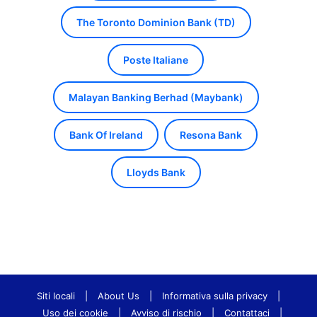
The Toronto Dominion Bank (TD)
Poste Italiane
Malayan Banking Berhad (Maybank)
Bank Of Ireland
Resona Bank
Lloyds Bank
Siti locali
|
About Us
|
Informativa sulla privacy
|
Uso dei cookie
|
Avviso di rischio
|
Contattaci
|