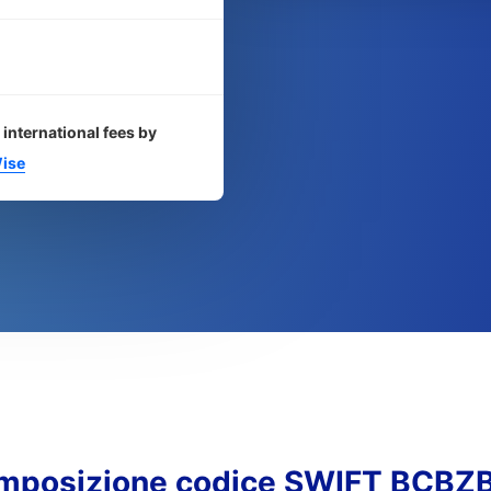
 international fees by
ise
mposizione codice SWIFT BCBZ