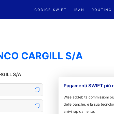
CODICE SWIFT
IBAN
ROUTING
NCO CARGILL S/A
RGILL S/A
Pagamenti SWIFT più r
Wise addebita commissioni più
delle banche, e la sua tecnolog
arrivi rapidamente.