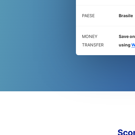
PAESE
Brasile
MONEY
Save on
TRANSFER
using
W
Sco