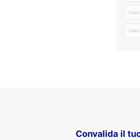
Selez
Selec
Convalida il t