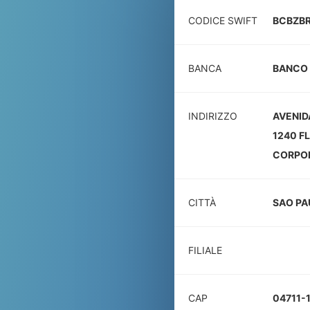
CODICE SWIFT
BCBZB
BANCA
BANCO 
INDIRIZZO
AVENID
1240 F
CORPO
CITTÀ
SAO PA
FILIALE
CAP
04711-