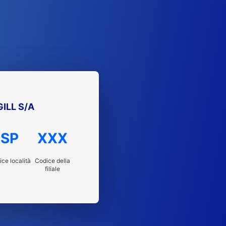
ILL S/A
SP
XXX
ce località
Codice della
filiale