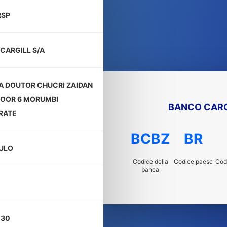
RSP
CARGILL S/A
A DOUTOR CHUCRI ZAIDAN
LOOR 6 MORUMBI
BANCO CARG
RATE
BCBZ
BR
ULO
Codice della
Codice paese
Codi
banca
130