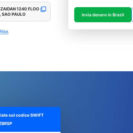
ZAIDAN 1240 FLOO
, SAO PAULO
Invia denaro in Brazil
Wise
.
liate sul codice SWIFT
ZBRSP