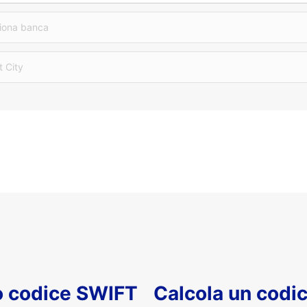
iona banca
t City
uo codice SWIFT
Calcola un codi