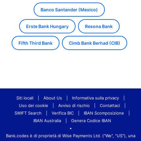
Banco Santander (Mexico)
Erste Bank Hungary
Resona Bank
Fifth Third Bank
Cimb Bank Berhad (CIB)
Siti locali
|
About Us
|
Informativa sulla privacy
|
Uso dei cookie
|
Avviso di rischio
|
Contattaci
|
SWIFT Search
|
Verifica BIC
|
IBAN Scomposizione
|
IBAN Australia
|
Genera Codice IBAN
•
Bank.codes è di proprietà di Wise Payments Ltd. ("We", "US"), una