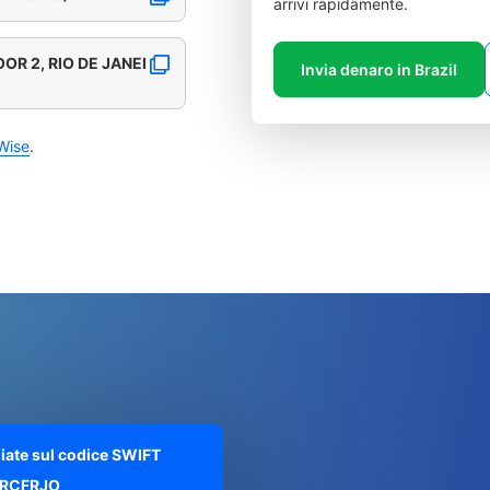
arrivi rapidamente.
OOR 2, RIO DE JANEI
Invia denaro in Brazil
Wise
.
liate sul codice SWIFT
RCFRJO