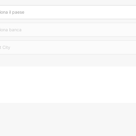
iona il paese
iona banca
t City