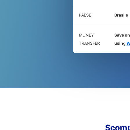
PAESE
Brasile
MONEY
Save on
TRANSFER
using
W
Scomp