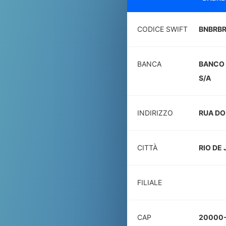
CODICE SWIFT
BNBRB
BANCA
BANCO 
S/A
INDIRIZZO
RUA DO 
CITTÀ
RIO DE
FILIALE
CAP
20000