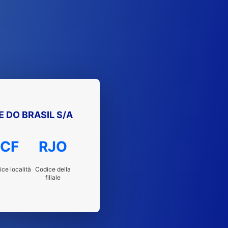
 DO BRASIL S/A
CF
RJO
ce località
Codice della
filiale