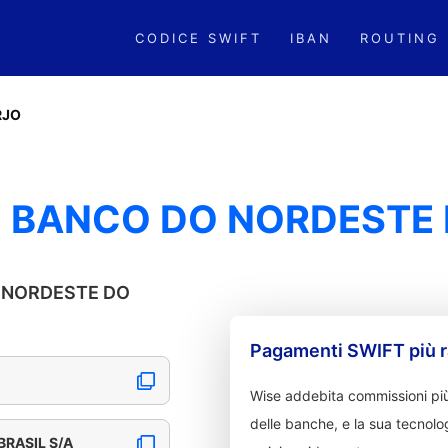
CODICE SWIFT
IBAN
ROUTING
RJO
 BANCO DO NORDESTE D
DO NORDESTE DO
Pagamenti SWIFT più r
Wise addebita commissioni più
delle banche, e la sua tecnolog
RASIL S/A