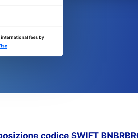
 international fees by
ise
osizione codice SWIFT BNBRB