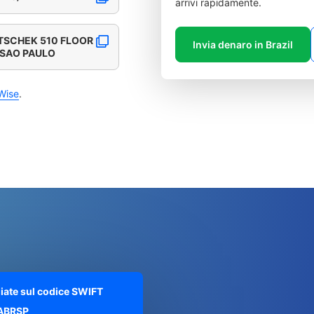
arrivi rapidamente.
TSCHEK 510 FLOOR
Invia denaro in Brazil
 SAO PAULO
Wise
.
liate sul codice SWIFT
ABRSP