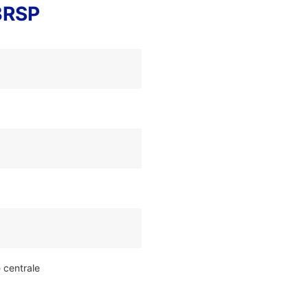
BRSP
e centrale