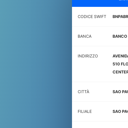
CODICE SWIFT
BNPAB
BANCA
BANCO 
INDIRIZZO
AVENID
510 FL
CENTE
CITTÀ
SAO PA
FILIALE
SAO PA