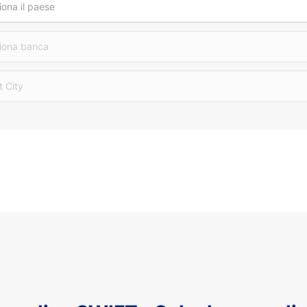
iona il paese
iona banca
t City