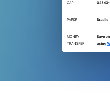
CAP
04543
PAESE
Brasile
MONEY
Save on
TRANSFER
using
W