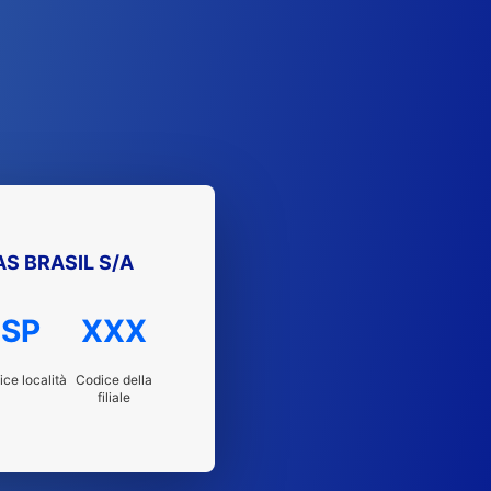
S BRASIL S/A
SP
XXX
ce località
Codice della
filiale