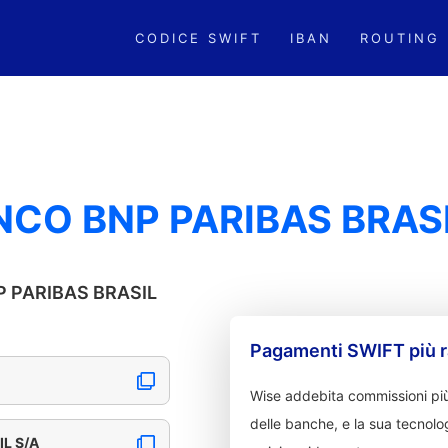
CODICE SWIFT
IBAN
ROUTING
NCO BNP PARIBAS BRASI
NP PARIBAS BRASIL
Pagamenti SWIFT più r
Wise addebita commissioni più
delle banche, e la sua tecnolog
L S/A