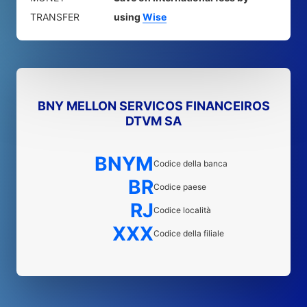
TRANSFER
using
Wise
BNY MELLON SERVICOS FINANCEIROS
DTVM SA
BNYM
Codice della banca
BR
Codice paese
RJ
Codice località
XXX
Codice della filiale