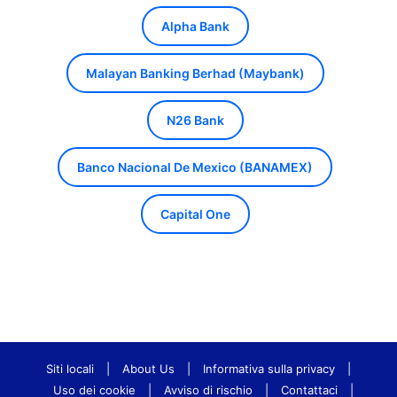
Alpha Bank
Malayan Banking Berhad (Maybank)
N26 Bank
Banco Nacional De Mexico (BANAMEX)
Capital One
Siti locali
|
About Us
|
Informativa sulla privacy
|
Uso dei cookie
|
Avviso di rischio
|
Contattaci
|