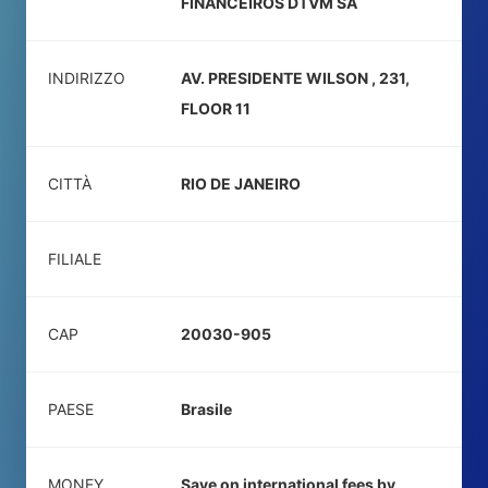
FINANCEIROS DTVM SA
INDIRIZZO
AV. PRESIDENTE WILSON , 231,
FLOOR 11
CITTÀ
RIO DE JANEIRO
FILIALE
CAP
20030-905
PAESE
Brasile
MONEY
Save on international fees by