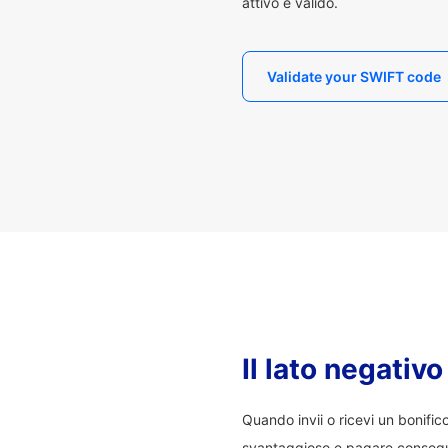
attivo e valido.
Validate your SWIFT code
Il lato negativ
Quando invii o ricevi un bonifi
svantaggioso e pagare consegu