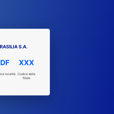
ASILIA S.A.
DF
XXX
ce località
Codice della
filiale