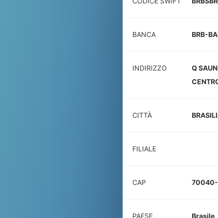
CODICE SWIFT
BRBSBR
BANCA
BRB-BA
INDIRIZZO
Q SAUN 
CENTRO
CITTÀ
BRASIL
FILIALE
CAP
70040
PAESE
Brasile