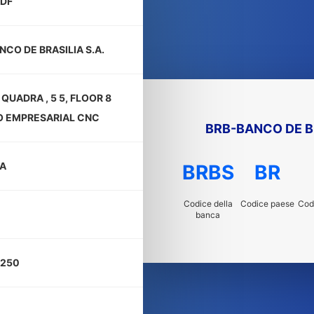
DF
NCO DE BRASILIA S.A.
QUADRA , 5 5, FLOOR 8
 EMPRESARIAL CNC
BRB-BANCO DE BR
IA
BRBS
BR
Codice della
Codice paese
Codi
banca
-250