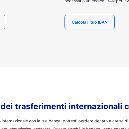
necessario un codice IBAN per inv
Calcola il tuo IBAN
o dei trasferimenti internazionali 
co internazionale con la tua banca, potresti perdere denaro a causa d
enti commissioni nascoste. Questo perché le banche usano ancora 