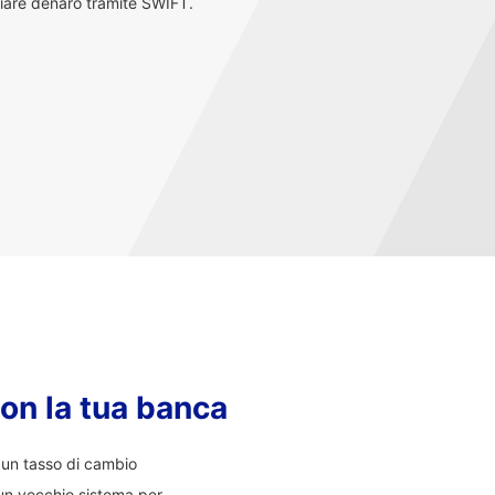
iare denaro tramite SWIFT.
con la tua banca
i un tasso di cambio
un vecchio sistema per