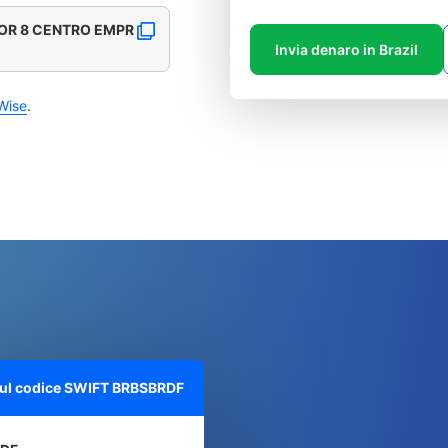
OOR 8 CENTRO EMPR
Invia denaro in Brazil
Wise
.
sul codice SWIFT
BRBSBRDF