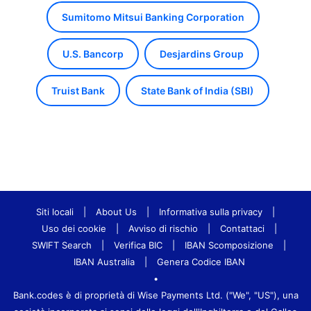
Sumitomo Mitsui Banking Corporation
U.S. Bancorp
Desjardins Group
Truist Bank
State Bank of India (SBI)
Siti locali
|
About Us
|
Informativa sulla privacy
|
Uso dei cookie
|
Avviso di rischio
|
Contattaci
|
SWIFT Search
|
Verifica BIC
|
IBAN Scomposizione
|
IBAN Australia
|
Genera Codice IBAN
•
Bank.codes è di proprietà di Wise Payments Ltd. ("We", "US"), una