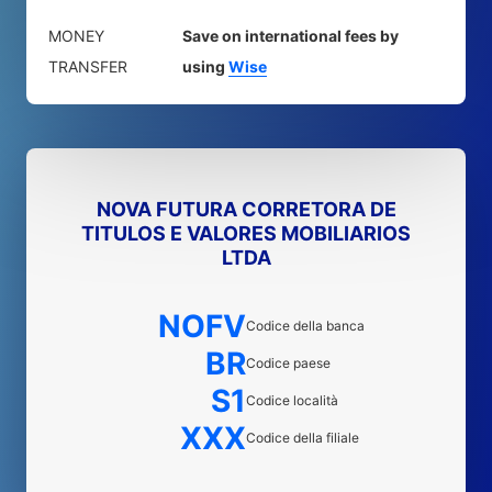
MONEY
Save on international fees by
TRANSFER
using
Wise
NOVA FUTURA CORRETORA DE
TITULOS E VALORES MOBILIARIOS
LTDA
NOFV
Codice della banca
BR
Codice paese
S1
Codice località
XXX
Codice della filiale