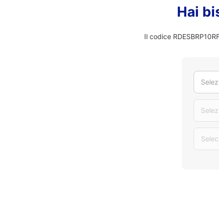
Hai bi
Il codice RDESBRP10RF n
Selez
Selez
Selec