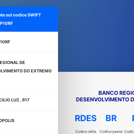
ate sul codice SWIFT
P10RF
10RF
EGIONAL DE
LVIMENTO DO EXTREMO
BANCO REGI
DESENVOLVIMENTO D
ILIO LUZ , 617
RDES
BR
OPOLIS
Codice della
Codice paese
Codic