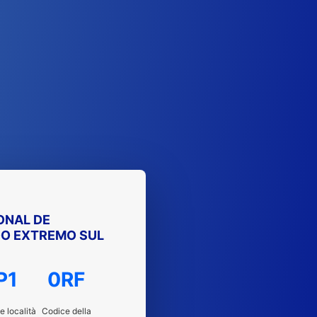
ONAL DE
O EXTREMO SUL
P1
0RF
e località
Codice della