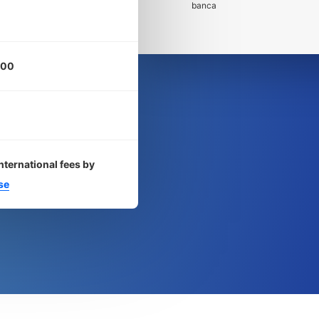
banca
000
nternational fees by
se