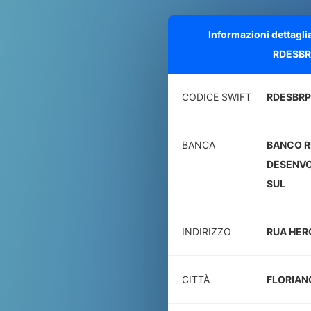
Informazioni dettagli
RDESBR
CODICE SWIFT
RDESBRP
BANCA
BANCO R
DESENVO
SUL
INDIRIZZO
RUA HERC
CITTÀ
FLORIAN