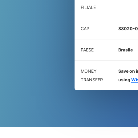
FILIALE
CAP
88020-
PAESE
Brasile
MONEY
Save on i
TRANSFER
using
Wi