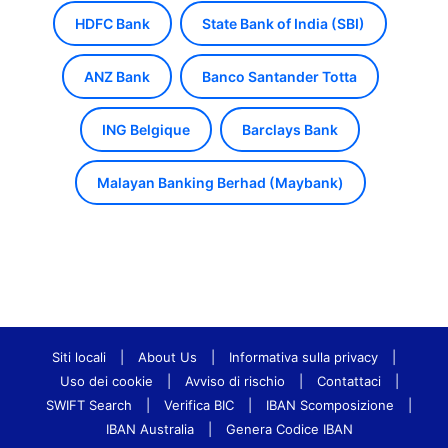
HDFC Bank
State Bank of India (SBI)
ANZ Bank
Banco Santander Totta
ING Belgique
Barclays Bank
Malayan Banking Berhad (Maybank)
Siti locali
|
About Us
|
Informativa sulla privacy
|
Uso dei cookie
|
Avviso di rischio
|
Contattaci
|
SWIFT Search
|
Verifica BIC
|
IBAN Scomposizione
|
IBAN Australia
|
Genera Codice IBAN