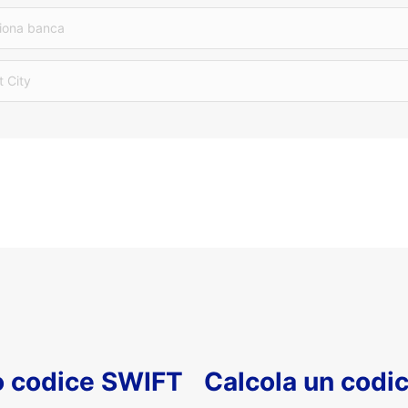
iona banca
t City
uo codice SWIFT
Calcola un codi