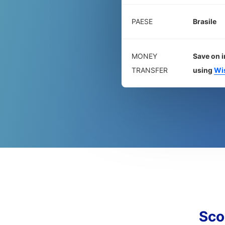
PAESE
Brasile
MONEY
Save on i
TRANSFER
using
Wi
Sco