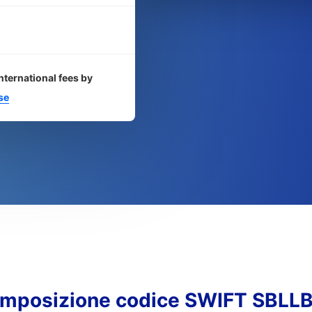
nternational fees by
se
mposizione codice SWIFT SBLL