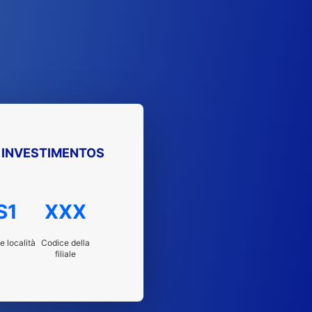
 INVESTIMENTOS
S1
XXX
e località
Codice della
filiale