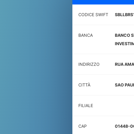
CODICE SWIFT
SBLLBRS
BANCA
BANCO S
INVESTI
INDIRIZZO
RUA AMAU
CITTÀ
SAO PAU
FILIALE
CAP
01448-0