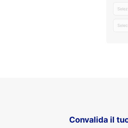
Selez
Selec
Convalida il t