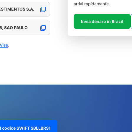
arrivi rapidamente.
STIMENTOS S.A.
Invia denaro in Brazil
 5, SAO PAULO
Wise
.
ul codice SWIFT
SBLLBRS1