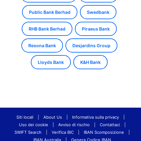
Public Bank Berhad
Swedbank
RHB Bank Berhad
Piraeus Bank
Resona Bank
Desjardins Group
Lloyds Bank
K&H Bank
Siti locali
|
About Us
|
Informativa sulla privacy
|
Uso dei cookie
|
Avviso di rischio
|
Contattaci
|
SWIFT Search
|
Verifica BIC
|
IBAN Scomposizione
|
IBAN Australia
|
Genera Codice IBAN